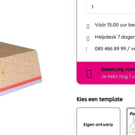
Vóór 15.00 uur be
Helpdesk 7 dagen
085 486 89 99 / 
Bestelling
van
Je hebt nog
1 
Kies een template
Eigen ontwerp