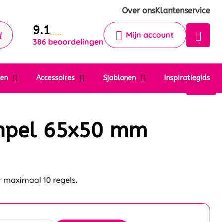
Krijg een antwoord op uw vraag
Over ons
Klantenservice
9.1
Chatbot
Mijn account
386 beoordelingen
Chat 24/7 met onze chatbot voor
hulp
Contact
ten
Accessoires
Sjablonen
Inspiratiegids
mpel 65x50 mm
 maximaal 10 regels.