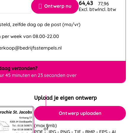
64,43
77,96
Ontwerp nu
Excl. btw
Incl. btw
steld, zelfde dag op de post (ma/vr)
 per week van 08.00-22.00
verkoop@bedrijfsstempels.nl
daag
verzonden?
uur 45 minuten en 22 seconden over
Upload je eigen ontwerp
Ontwerp uploaden
(max 8mb)
PDF - JPG - PNG - TIF - BMP - EPS - AI.