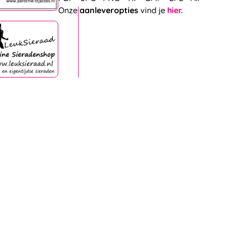
Onze
aanleveropties
vind je
hier.