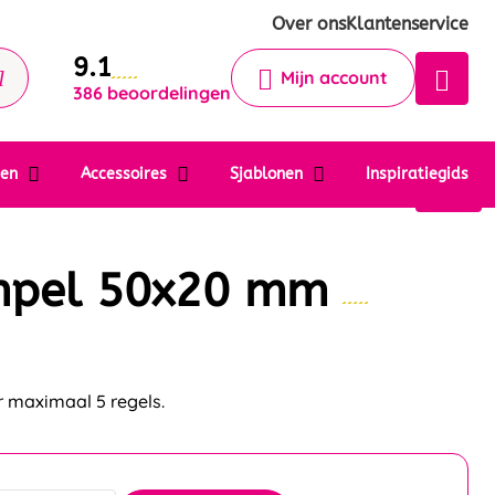
Krijg een antwoord op uw vraag
Over ons
Klantenservice
9.1
Chatbot
Mijn account
386 beoordelingen
Chat 24/7 met onze chatbot voor
hulp
Contact
ten
Accessoires
Sjablonen
Inspiratiegids
mpel 50x20 mm
 maximaal 5 regels.