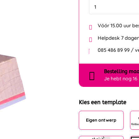
Vóór 15.00 uur be
Helpdesk 7 dagen
085 486 89 99 / 
Bestelling
maa
Je hebt nog
16
Kies een template
Eigen ontwerp