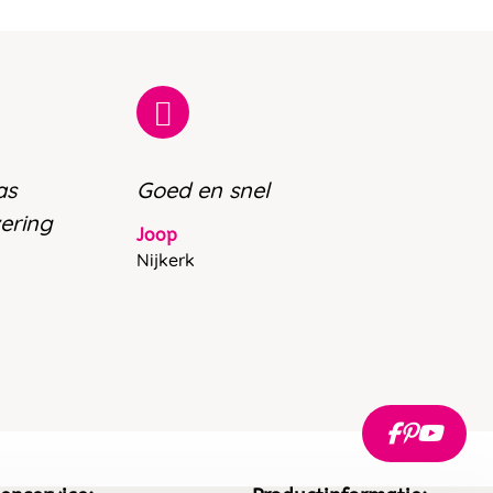
as
Goed en snel
vering
Joop
Nijkerk