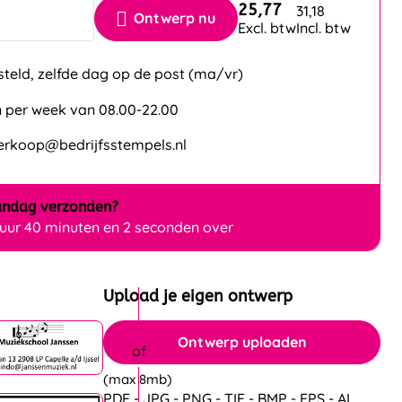
25,77
31,18
Ontwerp nu
Excl. btw
Incl. btw
steld, zelfde dag op de post (ma/vr)
 per week van 08.00-22.00
verkoop@bedrijfsstempels.nl
ndag
verzonden?
 uur 40 minuten en 1 seconden over
Upload je eigen ontwerp
Ontwerp uploaden
(max 8mb)
PDF - JPG - PNG - TIF - BMP - EPS - AI.