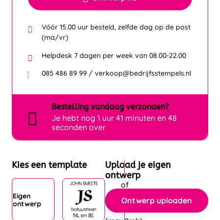
Vóór 15.00 uur besteld, zelfde dag op de post
(ma/vr)
Helpdesk 7 dagen per week van 08.00-22.00
085 486 89 99 / verkoop@bedrijfsstempels.nl
Bestelling
vandaag
verzonden?
Je hebt nog
1 uur 41 minuten en 46
seconden over
Kies een template
Upload je eigen
ontwerp
Eigen
Ontwerp uploaden
ontwerp