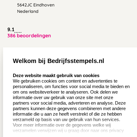
5642JC Eindhoven
Nederland
9.1
386 beoordelingen
Zakelijk:
Klantenservice:
Welkom bij Bedrijfsstempels.nl
Aanvraag op maat
Contact opnemen
select language
Deze website maakt gebruik van cookies
Wederverkoper
Veel gestelde vragen
We gebruiken cookies om content en advertenties te
worden
personaliseren, om functies voor social media te bieden en
Retourneren
om ons websiteverkeer te analyseren. Ook delen we
Sale
informatie over uw gebruik van onze site met onze
Herroepingsrecht
partners voor social media, adverteren en analyse. Deze
Betaling & Verzending
partners kunnen deze gegevens combineren met andere
informatie die u aan ze heeft verstrekt of die ze hebben
verzameld op basis van uw gebruik van hun services.
Voor meer informatie over de gegevens welke wij
Productinformatie:
verzamelen verwijzen wij u graag door naar ons privacy
statement.