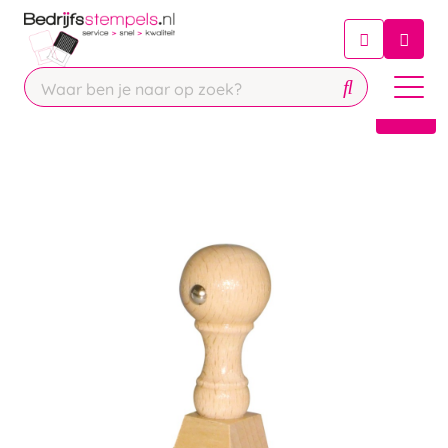
Chatbot
Chat 24/7 met onze chatbot voor
hulp
Contact