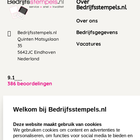
Over
Bedrijfsstempels.nl
Over ons
Bedrijfsgegevens
Bedrijfsstempels.nl
Quinten Matsyslaan
Vacatures
35
5642JC Eindhoven
Nederland
9.1
386 beoordelingen
Zakelijk:
Klantenservice:
Welkom bij Bedrijfsstempels.nl
Aanvraag op maat
Contact opnemen
select language
Deze website maakt gebruik van cookies
Wederverkoper
Veel gestelde vragen
We gebruiken cookies om content en advertenties te
worden
personaliseren, om functies voor social media te bieden en
Retourneren