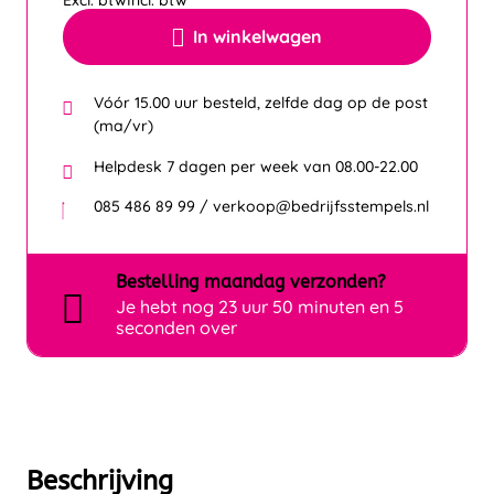
Excl. btw
Incl. btw
In winkelwagen
Vóór 15.00 uur besteld, zelfde dag op de post
(ma/vr)
Helpdesk 7 dagen per week van 08.00-22.00
085 486 89 99 / verkoop@bedrijfsstempels.nl
Bestelling
maandag
verzonden?
Je hebt nog
23 uur 50 minuten en 5
seconden over
Beschrijving