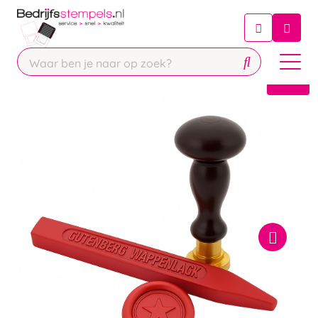
Chatbot
Chat 24/7 met onze chatbot voor
hulp
Contact