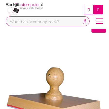
Chatbot
Chat 24/7 met onze chatbot voor
hulp
Contact