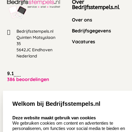
Over
Bedrijfsstempels.nl
Over ons
Bedrijfsgegevens
Bedrijfsstempels.nl
Quinten Matsyslaan
Vacatures
35
5642JC Eindhoven
Nederland
9.1
386 beoordelingen
Zakelijk:
Klantenservice:
Welkom bij Bedrijfsstempels.nl
Aanvraag op maat
Contact opnemen
select language
Deze website maakt gebruik van cookies
Wederverkoper
Veel gestelde vragen
We gebruiken cookies om content en advertenties te
worden
personaliseren, om functies voor social media te bieden en
Retourneren