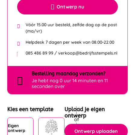
Ontwerp nu
Vóór 15.00 uur besteld, zelfde dag op de post
(ma/vr)
Helpdesk 7 dagen per week van 08.00-22.00
085 486 89 99 / verkoop@bedrijfsstempels.nl
Bestelling
maandag
verzonden?
Je hebt nog
0 uur 14 minuten en 11
seconden over
Kies een template
Upload je eigen
ontwerp
Eigen
ontwerp
Ontwerp uploaden