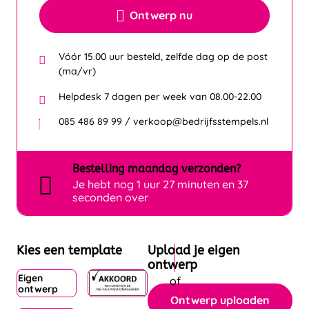
Ontwerp nu
Vóór 15.00 uur besteld, zelfde dag op de post
(ma/vr)
Helpdesk 7 dagen per week van 08.00-22.00
085 486 89 99 / verkoop@bedrijfsstempels.nl
Bestelling
maandag
verzonden?
Je hebt nog
1 uur 27 minuten en 37
seconden over
Kies een template
Upload je eigen
ontwerp
Eigen
ontwerp
Ontwerp uploaden