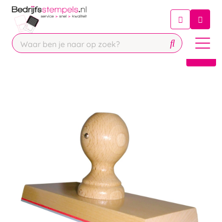
Chatbot
Chat 24/7 met onze chatbot voor
hulp
Contact