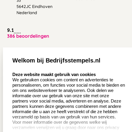
35
5642JC Eindhoven
Nederland
9.1
386 beoordelingen
Zakelijk:
Klantenservice:
Welkom bij Bedrijfsstempels.nl
Aanvraag op maat
Contact opnemen
select language
Deze website maakt gebruik van cookies
Wederverkoper
Veel gestelde vragen
We gebruiken cookies om content en advertenties te
worden
personaliseren, om functies voor social media te bieden en
Retourneren
om ons websiteverkeer te analyseren. Ook delen we
Sale
informatie over uw gebruik van onze site met onze
Herroepingsrecht
partners voor social media, adverteren en analyse. Deze
Betaling & Verzending
partners kunnen deze gegevens combineren met andere
informatie die u aan ze heeft verstrekt of die ze hebben
verzameld op basis van uw gebruik van hun services.
Voor meer informatie over de gegevens welke wij
Productinformatie:
verzamelen verwijzen wij u graag door naar ons privacy