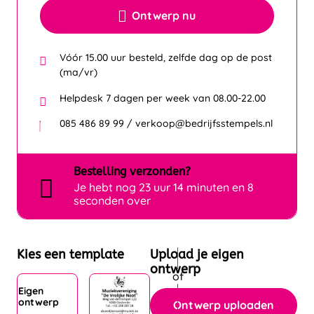
Ontwerp nu
Vóór 15.00 uur besteld, zelfde dag op de post
(ma/vr)
Helpdesk 7 dagen per week van 08.00-22.00
085 486 89 99 / verkoop@bedrijfsstempels.nl
Bestelling
verzonden?
Je hebt nog
23 uur 14 minuten en 7
seconden over
Kies een template
Upload je eigen
ontwerp
Eigen
ontwerp
Ontwerp uploaden