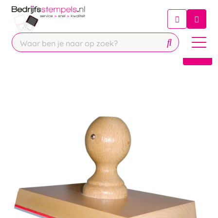
Chatbot
Chat 24/7 met onze chatbot voor
hulp
Contact