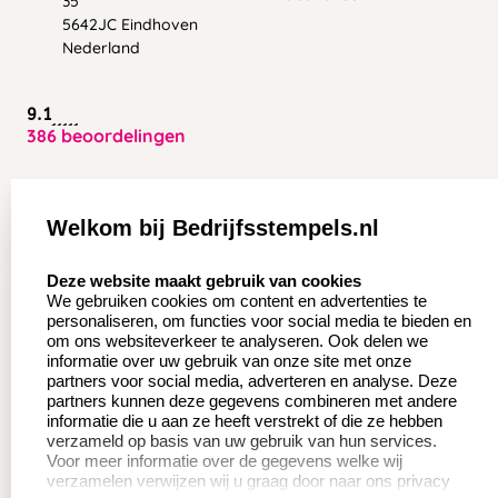
35
5642JC Eindhoven
Nederland
9.1
386 beoordelingen
Zakelijk:
Klantenservice:
Welkom bij Bedrijfsstempels.nl
Aanvraag op maat
Contact opnemen
select language
Deze website maakt gebruik van cookies
Wederverkoper
Veel gestelde vragen
We gebruiken cookies om content en advertenties te
worden
personaliseren, om functies voor social media te bieden en
Retourneren
om ons websiteverkeer te analyseren. Ook delen we
Sale
informatie over uw gebruik van onze site met onze
Herroepingsrecht
partners voor social media, adverteren en analyse. Deze
Betaling & Verzending
partners kunnen deze gegevens combineren met andere
informatie die u aan ze heeft verstrekt of die ze hebben
verzameld op basis van uw gebruik van hun services.
Voor meer informatie over de gegevens welke wij
Productinformatie:
verzamelen verwijzen wij u graag door naar ons privacy