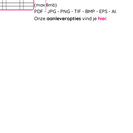
(max 8mb)
PDF - JPG - PNG - TIF - BMP - EPS - AI.
Onze
aanleveropties
vind je
hier.