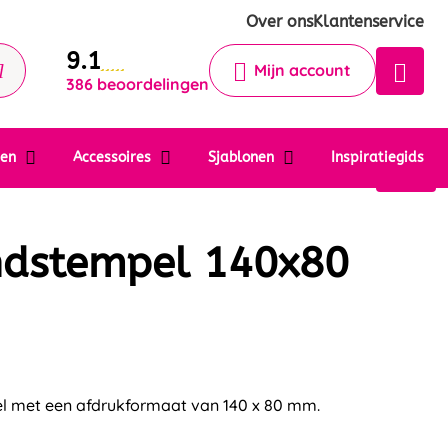
Krijg een antwoord op uw vraag
Over ons
Klantenservice
9.1
Chatbot
Mijn account
386 beoordelingen
Chat 24/7 met onze chatbot voor
hulp
Contact
ten
Accessoires
Sjablonen
Inspiratiegids
ndstempel 140x80
l met een afdrukformaat van 140 x 80 mm.