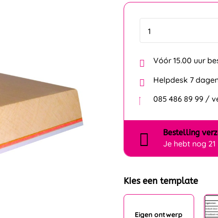
Vóór 15.00 uur be
Helpdesk 7 dagen
085 486 89 99 / 
Bestelling
ver
Je hebt nog
21
Kies een template
Eigen ontwerp