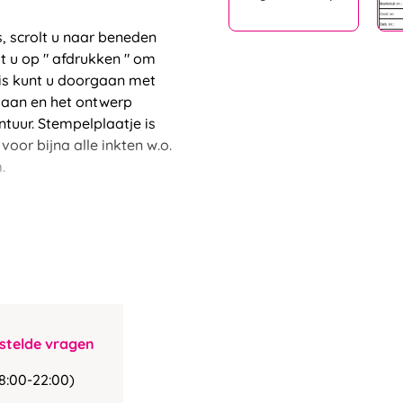
, scrolt u naar beneden
kt u op " afdrukken " om
d is kunt u doorgaan met
 gaan en het ontwerp
uur. Stempelplaatje is
or bijna alle inkten w.o.
.
stelde vragen
8:00-22:00)