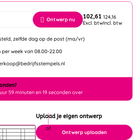
102,61
124,16
Ontwerp nu
Excl. btw
Incl. btw
steld, zelfde dag op de post (ma/vr)
 per week van 08.00-22.00
verkoop@bedrijfsstempels.nl
zonden?
 uur 59 minuten en 19 seconden over
Upload je eigen ontwerp
Ontwerp uploaden