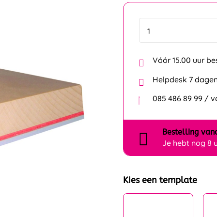
Vóór 15.00 uur be
Helpdesk 7 dagen
085 486 89 99 / 
Bestelling
van
Je hebt nog
8 
Kies een template