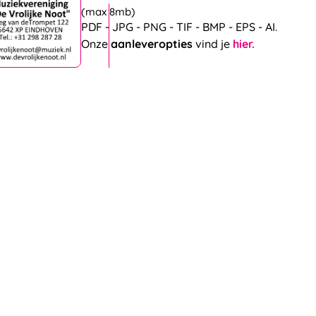
(max 8mb)
PDF - JPG - PNG - TIF - BMP - EPS - AI.
Onze
aanleveropties
vind je
hier.