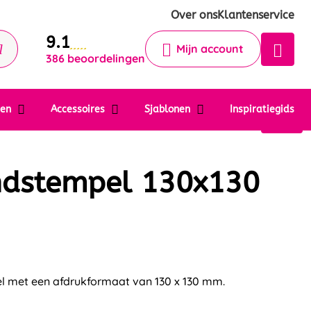
Krijg een antwoord op uw vraag
Over ons
Klantenservice
9.1
Chatbot
Mijn account
386 beoordelingen
Chat 24/7 met onze chatbot voor
hulp
Contact
ten
Accessoires
Sjablonen
Inspiratiegids
ndstempel 130x130
l met een afdrukformaat van 130 x 130 mm.