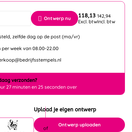
118,13
142,94
Ontwerp nu
Excl. btw
Incl. btw
steld, zelfde dag op de post (ma/vr)
 per week van 08.00-22.00
verkoop@bedrijfsstempels.nl
daag
verzonden?
uur 27 minuten en 24 seconden over
Upload je eigen ontwerp
Ontwerp uploaden