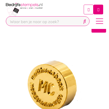
Chatbot
Chat 24/7 met onze chatbot voor
hulp
Contact