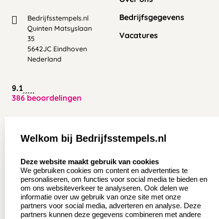
Bedrijfsgegevens
Bedrijfsstempels.nl
Quinten Matsyslaan
Vacatures
35
5642JC Eindhoven
Nederland
9.1
386 beoordelingen
Zakelijk:
Klantenservice:
Welkom bij Bedrijfsstempels.nl
Aanvraag op maat
Contact opnemen
select language
Deze website maakt gebruik van cookies
Wederverkoper
Veel gestelde vragen
We gebruiken cookies om content en advertenties te
worden
personaliseren, om functies voor social media te bieden en
Retourneren
om ons websiteverkeer te analyseren. Ook delen we
Sale
informatie over uw gebruik van onze site met onze
Herroepingsrecht
partners voor social media, adverteren en analyse. Deze
Betaling & Verzending
partners kunnen deze gegevens combineren met andere