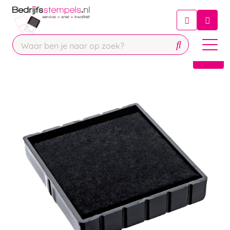
Chatbot
Chat 24/7 met onze chatbot voor
hulp
Contact