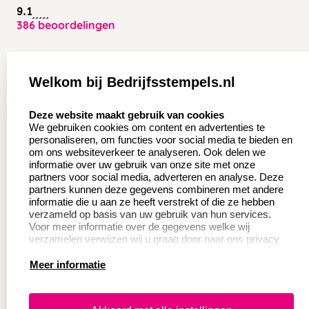
9.1
386 beoordelingen
Zakelijk:
Klantenservice:
Welkom bij Bedrijfsstempels.nl
Aanvraag op maat
Contact opnemen
select language
Deze website maakt gebruik van cookies
Wederverkoper
Veel gestelde vragen
We gebruiken cookies om content en advertenties te
worden
personaliseren, om functies voor social media te bieden en
Retourneren
om ons websiteverkeer te analyseren. Ook delen we
Sale
informatie over uw gebruik van onze site met onze
Herroepingsrecht
partners voor social media, adverteren en analyse. Deze
Betaling & Verzending
partners kunnen deze gegevens combineren met andere
informatie die u aan ze heeft verstrekt of die ze hebben
verzameld op basis van uw gebruik van hun services.
Voor meer informatie over de gegevens welke wij
Productinformatie:
verzamelen verwijzen wij u graag door naar ons privacy
statement.
Meer informatie
Instructie voor
stempels
Aanleverspecificaties