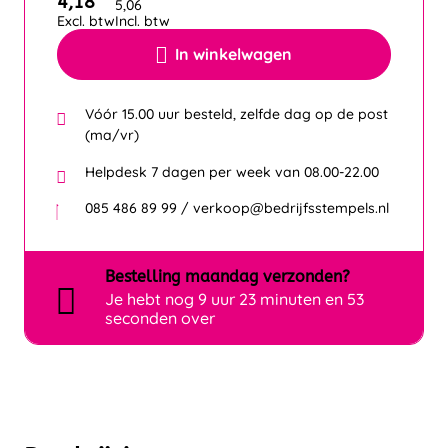
4,18
5,06
Excl. btw
Incl. btw
In winkelwagen
Vóór 15.00 uur besteld, zelfde dag op de post
(ma/vr)
Helpdesk 7 dagen per week van 08.00-22.00
085 486 89 99 / verkoop@bedrijfsstempels.nl
Bestelling
maandag
verzonden?
Je hebt nog
9 uur 23 minuten en 53
seconden over