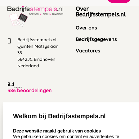
Over
Bedrijfsstempels.nl
Over ons
Bedrijfsgegevens
Bedrijfsstempels.nl
Quinten Matsyslaan
Vacatures
35
5642JC Eindhoven
Nederland
9.1
386 beoordelingen
Zakelijk:
Klantenservice:
Welkom bij Bedrijfsstempels.nl
Aanvraag op maat
Contact opnemen
select language
Deze website maakt gebruik van cookies
Wederverkoper
Veel gestelde vragen
We gebruiken cookies om content en advertenties te
worden