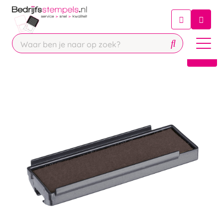
Chatbot
Chat 24/7 met onze chatbot voor
hulp
Contact