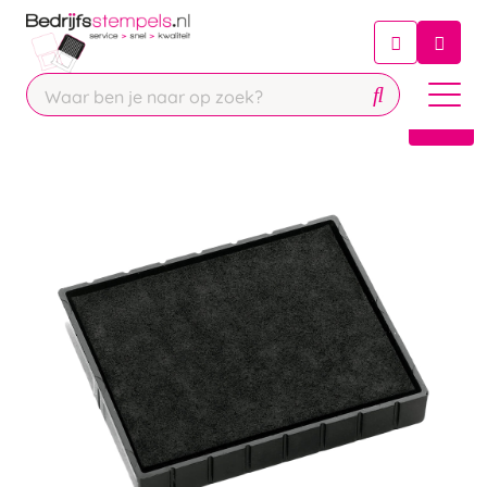
Chatbot
Chat 24/7 met onze chatbot voor
hulp
Contact