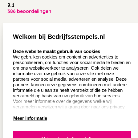
9.1
386 beoordelingen
Zakelijk:
Klantenservice:
Welkom bij Bedrijfsstempels.nl
Aanvraag op maat
Contact opnemen
select language
Deze website maakt gebruik van cookies
Wederverkoper
Veel gestelde vragen
We gebruiken cookies om content en advertenties te
worden
personaliseren, om functies voor social media te bieden en
Retourneren
om ons websiteverkeer te analyseren. Ook delen we
Sale
informatie over uw gebruik van onze site met onze
Herroepingsrecht
partners voor social media, adverteren en analyse. Deze
Betaling & Verzending
partners kunnen deze gegevens combineren met andere
informatie die u aan ze heeft verstrekt of die ze hebben
verzameld op basis van uw gebruik van hun services.
Voor meer informatie over de gegevens welke wij
Productinformatie:
verzamelen verwijzen wij u graag door naar ons privacy
statement.
Meer informatie
Instructie voor
stempels
Aanleverspecificaties