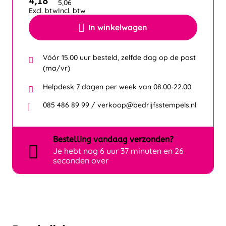
4,18
5,06
Excl. btw
Incl. btw
In winkelwagen
Vóór 15.00 uur besteld, zelfde dag op de post
(ma/vr)
Helpdesk 7 dagen per week van 08.00-22.00
085 486 89 99 / verkoop@bedrijfsstempels.nl
Bestelling
vandaag
verzonden?
Je hebt nog
6 uur 37 minuten en 26
seconden over