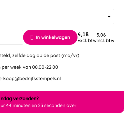
4,18
5,06
In winkelwagen
Excl. btw
Incl. btw
steld, zelfde dag op de post (ma/vr)
 per week van 08.00-22.00
verkoop@bedrijfsstempels.nl
ndag
verzonden?
uur 44 minuten en 23 seconden over