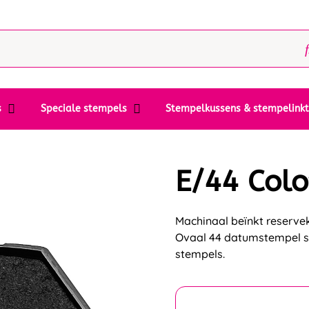
s
Speciale stempels
Stempelkussens & stempelink
E/44 Col
Machinaal beïnkt reserveku
Ovaal 44 datumstempel st
stempels.