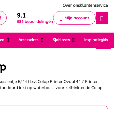
Krijg een antwoord op uw vraag
Over ons
Klantenservice
9.1
Chatbot
Mijn account
386 beoordelingen
Chat 24/7 met onze chatbot voor
hulp
Contact
ten
Accessoires
Sjablonen
Inspiratiegids
op
ssentje E/44 t.b.v. Colop Printer Ovaal 44 / Printer
andaard inkt op waterbasis voor zelf-inktende Colop