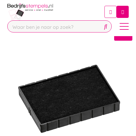
Chatbot
Chat 24/7 met onze chatbot voor
hulp
Contact