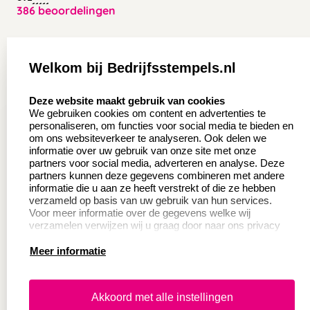
386 beoordelingen
Zakelijk:
Klantenservice:
Welkom bij Bedrijfsstempels.nl
Aanvraag op maat
Contact opnemen
select language
Deze website maakt gebruik van cookies
Wederverkoper
Veel gestelde vragen
We gebruiken cookies om content en advertenties te
worden
personaliseren, om functies voor social media te bieden en
Retourneren
om ons websiteverkeer te analyseren. Ook delen we
Sale
informatie over uw gebruik van onze site met onze
Herroepingsrecht
partners voor social media, adverteren en analyse. Deze
Betaling & Verzending
partners kunnen deze gegevens combineren met andere
informatie die u aan ze heeft verstrekt of die ze hebben
verzameld op basis van uw gebruik van hun services.
Voor meer informatie over de gegevens welke wij
Productinformatie:
verzamelen verwijzen wij u graag door naar ons privacy
statement.
Meer informatie
Instructie voor
stempels
Aanleverspecificaties
Akkoord met alle instellingen