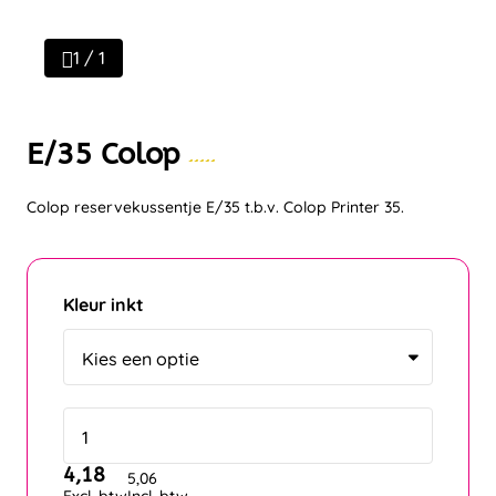
1 / 1
E/35 Colop
Colop reservekussentje E/35 t.b.v. Colop Printer 35.
Kleur inkt
4,18
5,06