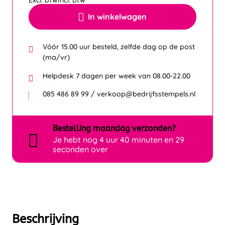
Excl. btw
Incl. btw
In winkelwagen
Vóór 15.00 uur besteld, zelfde dag op de post
(ma/vr)
Helpdesk 7 dagen per week van 08.00-22.00
085 486 89 99 / verkoop@bedrijfsstempels.nl
Bestelling
maandag
verzonden?
Je hebt nog
4 uur 40 minuten en 29
seconden over
Beschrijving