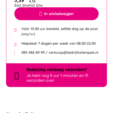
3,59
4,34
Excl. btw
Incl. btw
In winkelwagen
Vóór 15.00 uur besteld, zelfde dag op de post
(ma/vr)
Helpdesk 7 dagen per week van 08.00-22.00
085 486 89 99 / verkoop@bedrijfsstempels.nl
Bestelling
vandaag
verzonden?
Je hebt nog
9 uur 1 minuten en 31
seconden over