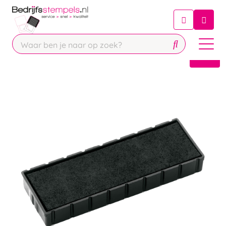
Chatbot
Chat 24/7 met onze chatbot voor
hulp
Contact