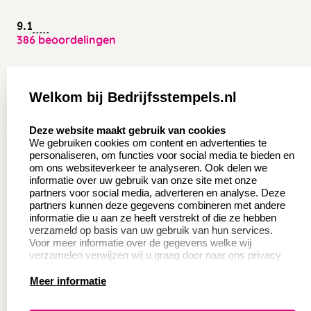
9.1
386 beoordelingen
Zakelijk:
Klantenservice:
Welkom bij Bedrijfsstempels.nl
Aanvraag op maat
Contact opnemen
select language
Deze website maakt gebruik van cookies
Wederverkoper
Veel gestelde vragen
We gebruiken cookies om content en advertenties te
worden
personaliseren, om functies voor social media te bieden en
Retourneren
om ons websiteverkeer te analyseren. Ook delen we
Sale
informatie over uw gebruik van onze site met onze
Herroepingsrecht
partners voor social media, adverteren en analyse. Deze
Betaling & Verzending
partners kunnen deze gegevens combineren met andere
informatie die u aan ze heeft verstrekt of die ze hebben
verzameld op basis van uw gebruik van hun services.
Voor meer informatie over de gegevens welke wij
Productinformatie:
verzamelen verwijzen wij u graag door naar ons privacy
statement.
Meer informatie
Instructie voor
stempels