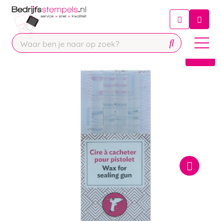
Chatbot
Chat 24/7 met onze chatbot voor
hulp
Contact