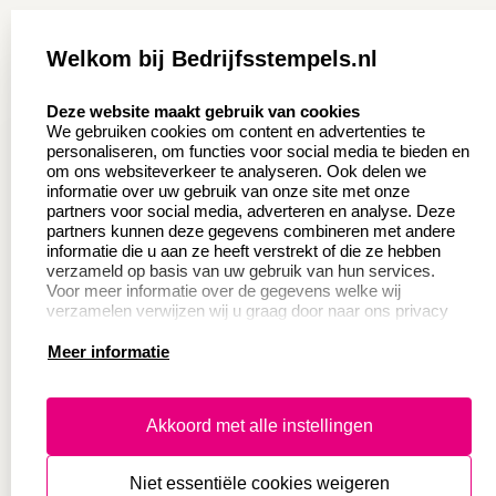
Zakelijk:
Klantenservice:
Welkom bij Bedrijfsstempels.nl
Aanvraag op maat
Contact opnemen
select language
Deze website maakt gebruik van cookies
Wederverkoper
Veel gestelde vragen
We gebruiken cookies om content en advertenties te
worden
personaliseren, om functies voor social media te bieden en
Retourneren
om ons websiteverkeer te analyseren. Ook delen we
Sale
informatie over uw gebruik van onze site met onze
Herroepingsrecht
partners voor social media, adverteren en analyse. Deze
Betaling & Verzending
partners kunnen deze gegevens combineren met andere
informatie die u aan ze heeft verstrekt of die ze hebben
verzameld op basis van uw gebruik van hun services.
Voor meer informatie over de gegevens welke wij
Productinformatie:
verzamelen verwijzen wij u graag door naar ons privacy
statement.
Meer informatie
Instructie voor
stempels
Aanleverspecificaties
Akkoord met alle instellingen
Safety Sheets
Niet essentiële cookies weigeren