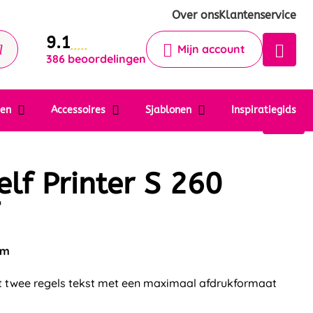
Krijg een antwoord op uw vraag
Over ons
Klantenservice
9.1
Chatbot
Mijn account
386 beoordelingen
Chat 24/7 met onze chatbot voor
hulp
Contact
ten
Accessoires
Sjablonen
Inspiratiegids
elf Printer S 260
mm
 twee regels tekst met een maximaal afdrukformaat