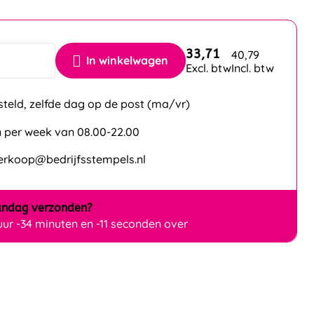
33,71
40,79
In winkelwagen
Excl. btw
Incl. btw
steld, zelfde dag op de post (ma/vr)
 per week van 08.00-22.00
verkoop@bedrijfsstempels.nl
ndag
verzonden?
 uur -34 minuten en -12 seconden over