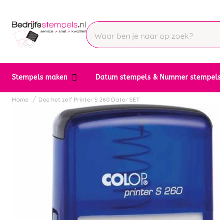
Stempels maken
Datum stempels & Nummer stempel
Home
Doe het zelf Printer S 260 Dater SET