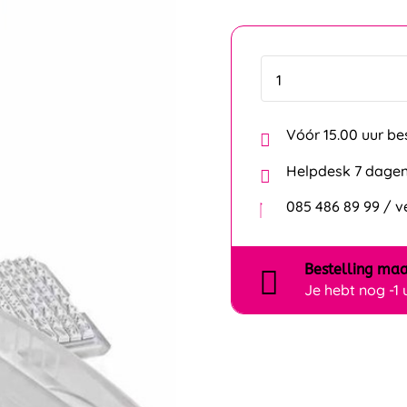
Vóór 15.00 uur be
Helpdesk 7 dagen
085 486 89 99 / 
Bestelling
maa
Je hebt nog
-1