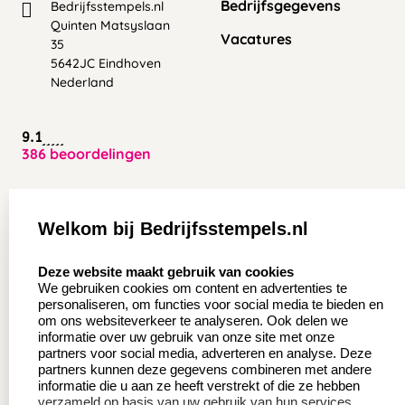
Bedrijfsgegevens
Bedrijfsstempels.nl
Quinten Matsyslaan
Vacatures
35
5642JC Eindhoven
Nederland
9.1
386 beoordelingen
Zakelijk:
Klantenservice:
Welkom bij Bedrijfsstempels.nl
Aanvraag op maat
Contact opnemen
select language
Deze website maakt gebruik van cookies
Wederverkoper
Veel gestelde vragen
We gebruiken cookies om content en advertenties te
worden
personaliseren, om functies voor social media te bieden en
Retourneren
om ons websiteverkeer te analyseren. Ook delen we
Sale
informatie over uw gebruik van onze site met onze
Herroepingsrecht
partners voor social media, adverteren en analyse. Deze
Betaling & Verzending
partners kunnen deze gegevens combineren met andere
informatie die u aan ze heeft verstrekt of die ze hebben
verzameld op basis van uw gebruik van hun services.