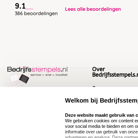
9.1
Lees alle beoordelingen
386 beoordelingen
Over
Bedrijfsstempels.
Over ons
Bedrijfsgegevens
Welkom bij Bedrijfsstem
Bedrijfsstempels.nl
Quinten Matsyslaan
Vacatures
select language
Deze website maakt gebruik van 
35
We gebruiken cookies om content en 
5642JC Eindhoven
voor social media te bieden en om 
Nederland
informatie over uw gebruik van onze
adverteren en analyse. Deze partn