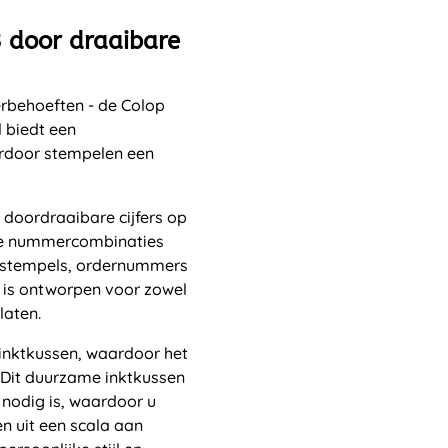
3 door draaibare
rbehoeften - de Colop
 biedt een
rdoor stempelen een
3 doordraaibare cijfers op
eke nummercombinaties
umstempels, ordernummers
 is ontworpen voor zowel
laten.
inktkussen, waardoor het
 Dit duurzame inktkussen
nodig is, waardoor u
n uit een scala aan