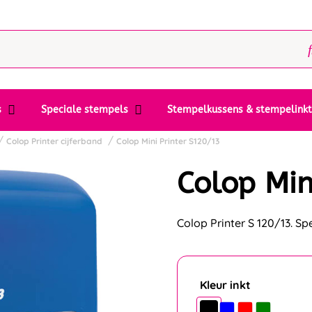
s
Speciale stempels
Stempelkussens & stempelink
Colop Printer cijferband
Colop Mini Printer S120/13
Colop Min
Colop Printer S 120/13. S
Kleur inkt