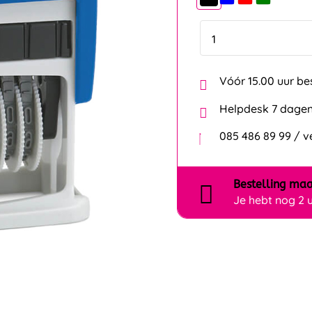
Vóór 15.00 uur be
Helpdesk 7 dagen
085 486 89 99 / 
Bestelling
maa
Je hebt nog
2 