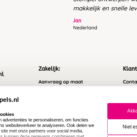
makkelijk en snelle le
Jan
Nederland
Zakelijk:
Klant
nl
Aanvraag op maat
Conta
Wederverkoper worden
Veel 
pels.nl
Sale
Retou
Akko
cookies
Betaling & Verzending
Herro
advertenties te personaliseren, om functies
ons websiteverkeer te analyseren. Ook delen we
Niet e
 site met onze partners voor social media,
ers kunnen deze gegevens combineren met