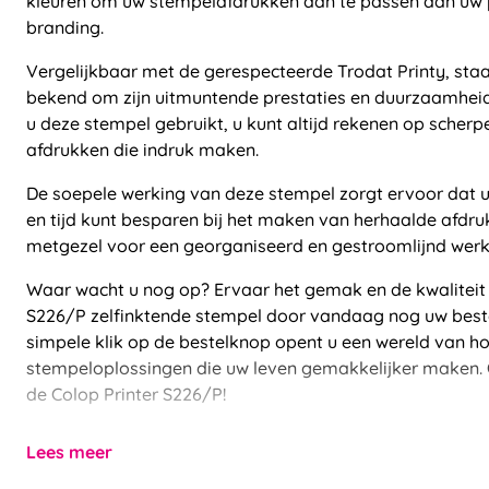
kleuren om uw stempelafdrukken aan te passen aan uw pe
branding.
Vergelijkbaar met de gerespecteerde Trodat Printy, staa
bekend om zijn uitmuntende prestaties en duurzaamheid
u deze stempel gebruikt, u kunt altijd rekenen op scherp
afdrukken die indruk maken.
De soepele werking van deze stempel zorgt ervoor dat u
en tijd kunt besparen bij het maken van herhaalde afdruk
metgezel voor een georganiseerd en gestroomlijnd werk
Waar wacht u nog op? Ervaar het gemak en de kwaliteit 
S226/P zelfinktende stempel door vandaag nog uw bestel
simpele klik op de bestelknop opent u een wereld van 
stempeloplossingen die uw leven gemakkelijker maken. 
de Colop Printer S226/P!
Lees meer