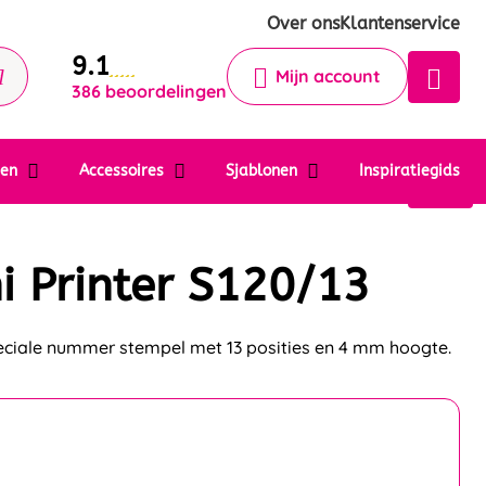
Krijg een antwoord op uw vraag
Over ons
Klantenservice
9.1
Chatbot
Mijn account
386 beoordelingen
Chat 24/7 met onze chatbot voor
hulp
Contact
ten
Accessoires
Sjablonen
Inspiratiegids
i Printer S120/13
peciale nummer stempel met 13 posities en 4 mm hoogte.