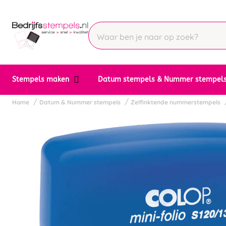
Stempels maken
Datum stempels & Nummer stempel
Home
Datum & Nummer stempels
Zelfinktende nummerstempels