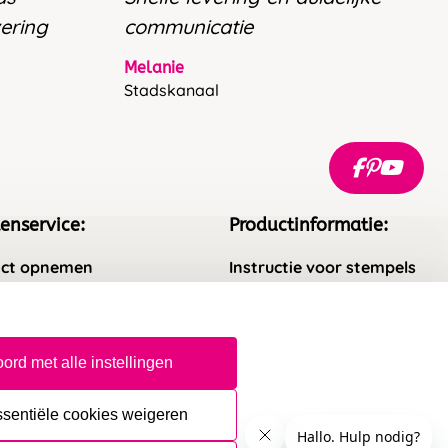
vering
communicatie
Melanie
Stadskanaal
enservice:
Productinformatie:
ct opnemen
Instructie voor stempels
gestelde vragen
Aanleverspecificaties
rneren
Safety Sheets
ord met alle instellingen
epingsrecht
Sitemap
ssentiële cookies weigeren