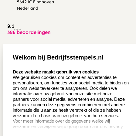
5642JC Eindhoven
Nederland
9.1
386 beoordelingen
Zakelijk:
Klantenservice:
Welkom bij Bedrijfsstempels.nl
Aanvraag op maat
Contact opnemen
select language
Deze website maakt gebruik van cookies
Wederverkoper
Veel gestelde vragen
We gebruiken cookies om content en advertenties te
worden
personaliseren, om functies voor social media te bieden en
Retourneren
om ons websiteverkeer te analyseren. Ook delen we
Sale
informatie over uw gebruik van onze site met onze
Herroepingsrecht
partners voor social media, adverteren en analyse. Deze
Betaling & Verzending
partners kunnen deze gegevens combineren met andere
informatie die u aan ze heeft verstrekt of die ze hebben
verzameld op basis van uw gebruik van hun services.
Voor meer informatie over de gegevens welke wij
Productinformatie:
verzamelen verwijzen wij u graag door naar ons privacy
statement.