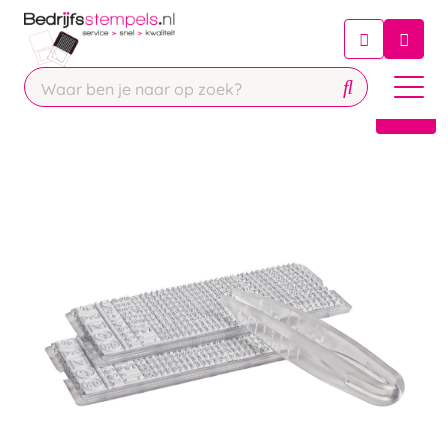
Chatbot
Chat 24/7 met onze chatbot voor
hulp
Contact