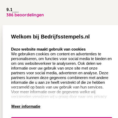
9.1
386 beoordelingen
Zakelijk:
Klantenservice:
Welkom bij Bedrijfsstempels.nl
Aanvraag op maat
Contact opnemen
select language
Deze website maakt gebruik van cookies
Wederverkoper
Veel gestelde vragen
We gebruiken cookies om content en advertenties te
worden
personaliseren, om functies voor social media te bieden en
Retourneren
om ons websiteverkeer te analyseren. Ook delen we
Sale
informatie over uw gebruik van onze site met onze
Herroepingsrecht
partners voor social media, adverteren en analyse. Deze
Betaling & Verzending
partners kunnen deze gegevens combineren met andere
informatie die u aan ze heeft verstrekt of die ze hebben
verzameld op basis van uw gebruik van hun services.
Voor meer informatie over de gegevens welke wij
Productinformatie:
verzamelen verwijzen wij u graag door naar ons privacy
statement.
Meer informatie
Instructie voor
stempels