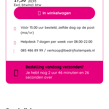
17,30
20,93
Excl. btw
Incl. btw
In winkelwagen
Vóór 15.00 uur besteld, zelfde dag op de post
(ma/vr)
Helpdesk 7 dagen per week van 08.00-22.00
085 486 89 99 / verkoop@bedrijfsstempels.nl
Bestelling
vandaag
verzonden?
Je hebt nog
2 uur 46 minuten en 26
seconden over