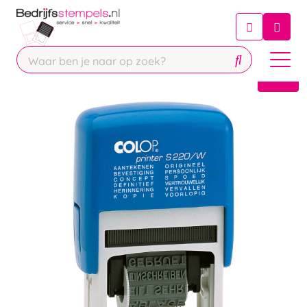
Chatbot
Chat 24/7 met onze chatbot voor
hulp
Contact