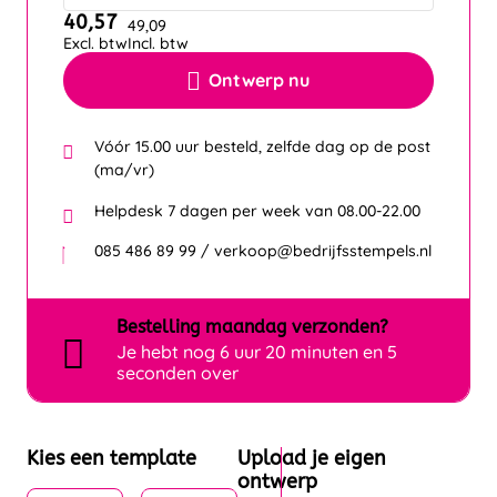
40,57
49,09
Excl. btw
Incl. btw
Ontwerp nu
Vóór 15.00 uur besteld, zelfde dag op de post
(ma/vr)
Helpdesk 7 dagen per week van 08.00-22.00
085 486 89 99 / verkoop@bedrijfsstempels.nl
Bestelling
maandag
verzonden?
Je hebt nog
6 uur 20 minuten en 5
seconden over
Kies een template
Upload je eigen
ontwerp