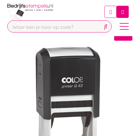
Chatbot
Chat 24/7 met onze chatbot voor
hulp
Contact