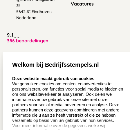
Vacatures
35
5642JC Eindhoven
Nederland
9.1
386 beoordelingen
Zakelijk:
Klantenservice:
Welkom bij Bedrijfsstempels.nl
Aanvraag op maat
Contact opnemen
select language
Deze website maakt gebruik van cookies
Wederverkoper
Veel gestelde vragen
We gebruiken cookies om content en advertenties te
worden
personaliseren, om functies voor social media te bieden en
Retourneren
om ons websiteverkeer te analyseren. Ook delen we
Sale
informatie over uw gebruik van onze site met onze
Herroepingsrecht
partners voor social media, adverteren en analyse. Deze
Betaling & Verzending
partners kunnen deze gegevens combineren met andere
informatie die u aan ze heeft verstrekt of die ze hebben
verzameld op basis van uw gebruik van hun services.
Voor meer informatie over de gegevens welke wij
Productinformatie: