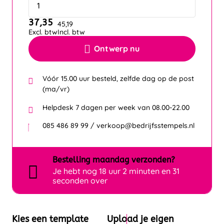
37,35
45,19
Excl. btw
Incl. btw
Ontwerp nu
Vóór 15.00 uur besteld, zelfde dag op de post
(ma/vr)
Helpdesk 7 dagen per week van 08.00-22.00
085 486 89 99 / verkoop@bedrijfsstempels.nl
Bestelling
maandag
verzonden?
Je hebt nog
18 uur 2 minuten en 30
seconden over
Kies een template
Upload je eigen