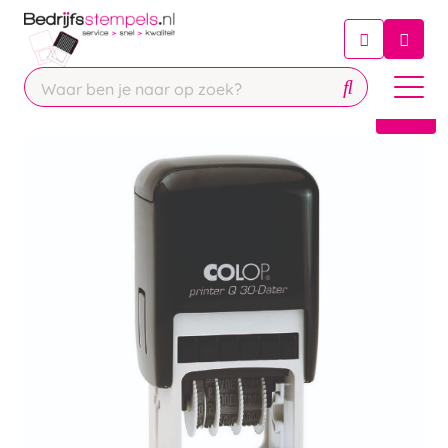
Chatbot
Chat 24/7 met onze chatbot voor
hulp
Contact