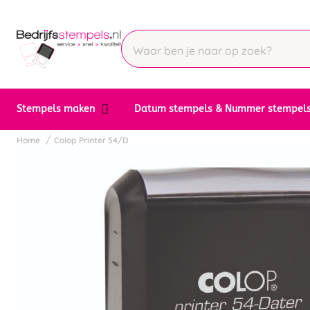
Stempels maken
Datum stempels & Nummer stempel
Home
Colop Printer 54/D