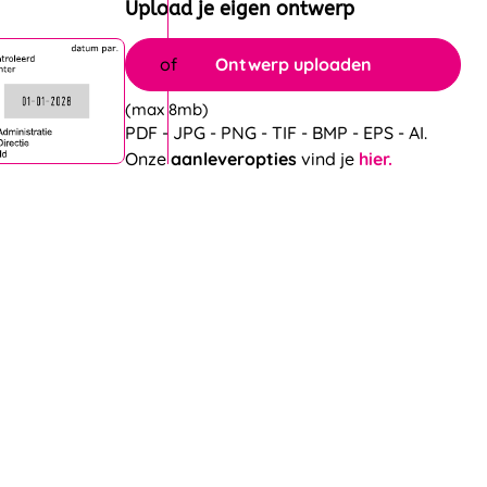
Upload je eigen ontwerp
Ontwerp uploaden
(max 8mb)
PDF - JPG - PNG - TIF - BMP - EPS - AI.
Onze
aanleveropties
vind je
hier.