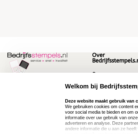
Over
Bedrijfsstempels.
Over ons
Bedrijfsgegevens
Welkom bij Bedrijfsstem
Bedrijfsstempels.nl
Quinten Matsyslaan
Vacatures
select language
Deze website maakt gebruik van 
35
We gebruiken cookies om content en 
5642JC Eindhoven
voor social media te bieden en om 
Nederland
informatie over uw gebruik van onze
adverteren en analyse. Deze partn
andere informatie die u aan ze heeft
van uw gebruik van hun services. V
9.1