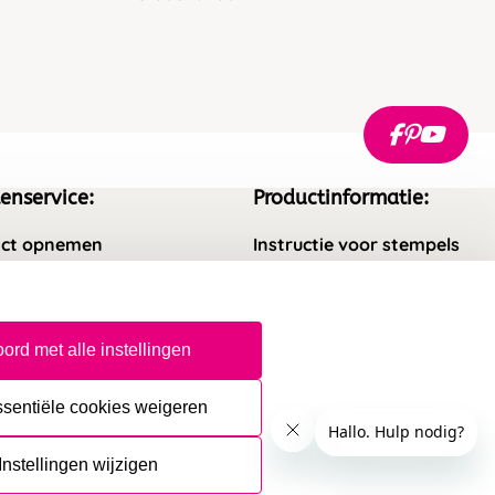
enservice:
Productinformatie:
ct opnemen
Instructie voor stempels
gestelde vragen
Aanleverspecificaties
rneren
Safety Sheets
ord met alle instellingen
epingsrecht
Sitemap
ssentiële cookies weigeren
Instellingen wijzigen