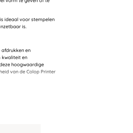
el vorm te geven of te
is ideaal voor stempelen
inzetbaar is.
e afdrukken en
kwaliteit en
n deze hoogwaardige
heid van de Colop Printer