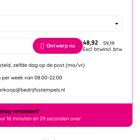
48,92
59,19
Ontwerp nu
Excl. btw
Incl. btw
steld, zelfde dag op de post (ma/vr)
 per week van 08.00-22.00
verkoop@bedrijfsstempels.nl
daag
verzonden?
uur 16 minuten en 28 seconden over