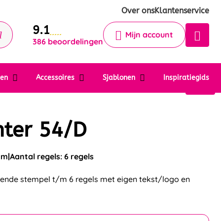
Krijg een antwoord op uw vraag
Over ons
Klantenservice
9.1
Chatbot
Mijn account
386 beoordelingen
Chat 24/7 met onze chatbot voor
hulp
Contact
ten
Accessoires
Sjablonen
Inspiratiegids
nter 54/D
mm
Aantal regels: 6 regels
ktende stempel t/m 6 regels met eigen tekst/logo en