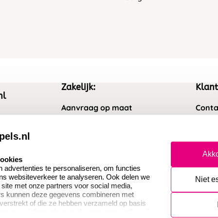
Zakelijk:
Klant
nl
Aanvraag op maat
Conta
Wederverkoper worden
Veel 
pels.nl
Sale
Retou
Akko
cookies
Betaling & Verzending
Herro
advertenties te personaliseren, om functies
ons websiteverkeer te analyseren. Ook delen we
Niet e
 site met onze partners voor social media,
ers kunnen deze gegevens combineren met
 verstrekt of die ze hebben verzameld op basis
oor meer informatie over de gegevens welke wij