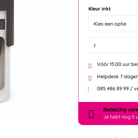
Kleur inkt
Vóór 15.00 uur be
Helpdesk 7 dagen
085 486 89 99 / 
Bestelling
van
Je hebt nog
5 