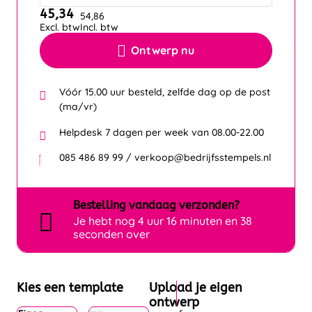
45,34
54,86
Excl. btw
Incl. btw
Ontwerp nu
Vóór 15.00 uur besteld, zelfde dag op de post
(ma/vr)
Helpdesk 7 dagen per week van 08.00-22.00
085 486 89 99 / verkoop@bedrijfsstempels.nl
Bestelling
vandaag
verzonden?
Je hebt nog
4 uur 16 minuten en 36
seconden over
Kies een template
Upload je eigen
ontwerp