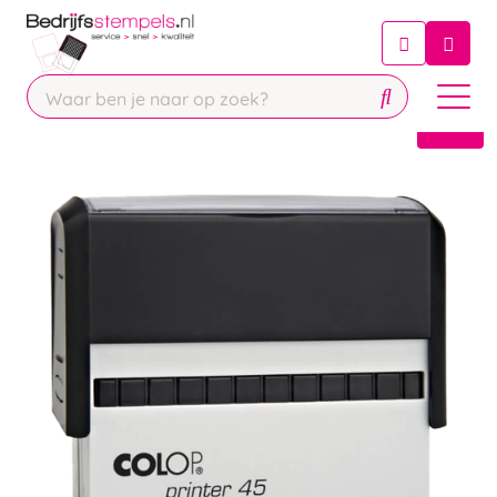
Chatbot
Chat 24/7 met onze chatbot voor
hulp
Contact