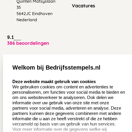
Quinten Matsyslaan
Vacatures
35
5642JC Eindhoven
Nederland
9.1
386 beoordelingen
Zakelijk:
Klantenservice:
Welkom bij Bedrijfsstempels.nl
Aanvraag op maat
Contact opnemen
select language
Deze website maakt gebruik van cookies
Wederverkoper
Veel gestelde vragen
We gebruiken cookies om content en advertenties te
worden
personaliseren, om functies voor social media te bieden en
Retourneren
om ons websiteverkeer te analyseren. Ook delen we
Sale
informatie over uw gebruik van onze site met onze
Herroepingsrecht
partners voor social media, adverteren en analyse. Deze
Betaling & Verzending
partners kunnen deze gegevens combineren met andere
informatie die u aan ze heeft verstrekt of die ze hebben
verzameld op basis van uw gebruik van hun services.
Voor meer informatie over de gegevens welke wij