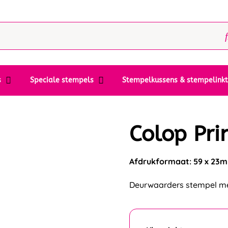
s
Speciale stempels
Stempelkussens & stempelink
Colop Pri
Afdrukformaat: 59 x 23
Deurwaarders stempel me