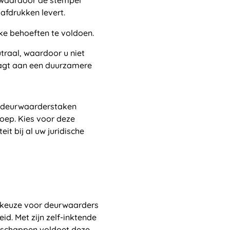
 waardoor de stempel
afdrukken levert.
ke behoeften te voldoen.
traal, waardoor u niet
raagt aan een duurzamere
w deurwaarderstaken
roep. Kies voor deze
it bij al uw juridische
e keuze voor deurwaarders
eid. Met zijn zelf-inktende
nschappen voldoet deze