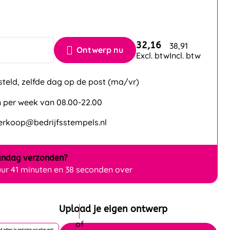
32,16
38,91
Ontwerp nu
Excl. btw
Incl. btw
steld, zelfde dag op de post (ma/vr)
 per week van 08.00-22.00
verkoop@bedrijfsstempels.nl
ndag
verzonden?
uur 41 minuten en 38 seconden over
Upload je eigen ontwerp