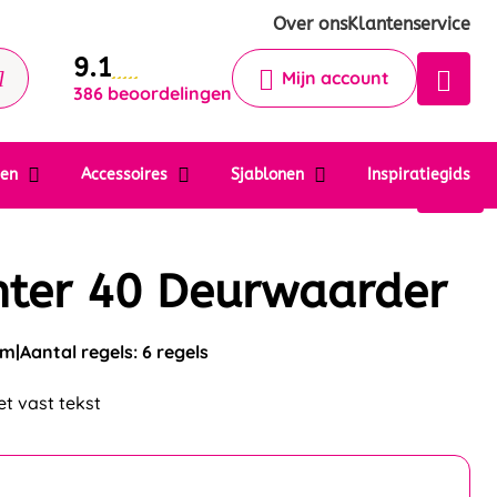
Krijg een antwoord op uw vraag
Over ons
Klantenservice
9.1
Chatbot
Mijn account
386 beoordelingen
Chat 24/7 met onze chatbot voor
hulp
Contact
ten
Accessoires
Sjablonen
Inspiratiegids
nter 40 Deurwaarder
mm
Aantal regels: 6 regels
t vast tekst