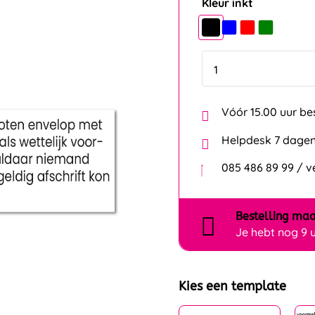
Kleur inkt
Vóór 15.00 uur be
Helpdesk 7 dagen
085 486 89 99 / 
Bestelling
maa
Je hebt nog
9 
Kies een template