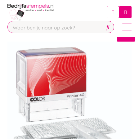
Chatbot
Chat 24/7 met onze chatbot voor
hulp
Contact