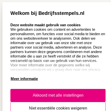
Zakelijk:
Klantenservice:
Welkom bij Bedrijfsstempels.nl
Aanvraag op maat
Contact opnemen
select language
Deze website maakt gebruik van cookies
Wederverkoper
Veel gestelde vragen
We gebruiken cookies om content en advertenties te
worden
personaliseren, om functies voor social media te bieden en
Retourneren
om ons websiteverkeer te analyseren. Ook delen we
Sale
informatie over uw gebruik van onze site met onze
Herroepingsrecht
partners voor social media, adverteren en analyse. Deze
Betaling & Verzending
partners kunnen deze gegevens combineren met andere
informatie die u aan ze heeft verstrekt of die ze hebben
verzameld op basis van uw gebruik van hun services.
Voor meer informatie over de gegevens welke wij
Productinformatie:
verzamelen verwijzen wij u graag door naar ons privacy
statement.
Meer informatie
Instructie voor
stempels
Aanleverspecificaties
Akkoord met alle instellingen
Safety Sheets
Niet essentiële cookies weigeren