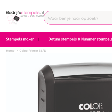
Stempels maken
Datum stempels & Nummer stempel
Home
Colop Printer 38/D