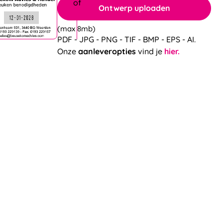
Ontwerp uploaden
(max 8mb)
PDF - JPG - PNG - TIF - BMP - EPS - AI.
Onze
aanleveropties
vind je
hier.