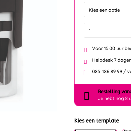
Vóór 15.00 uur be
Helpdesk 7 dagen
085 486 89 99 / 
Bestelling
van
Je hebt nog
8 
Kies een template