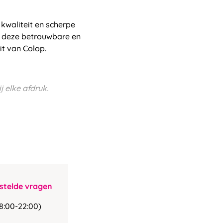
kwaliteit en scherpe
t deze betrouwbare en
it van Colop.
j elke afdruk.
stelde vragen
8:00-22:00)