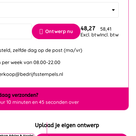
48,27
58,41
Ontwerp nu
Excl. btw
Incl. btw
steld, zelfde dag op de post (ma/vr)
 per week van 08.00-22.00
verkoop@bedrijfsstempels.nl
daag
verzonden?
uur 10 minuten en 43 seconden over
Upload je eigen ontwerp