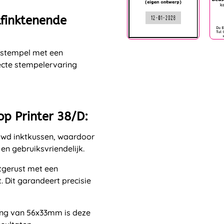
lfinktenende
mstempel met een
ecte stempelervaring
op Printer 38/D:
uwd inktkussen, waardoor
 en gebruiksvriendelijk.
itgerust met een
. Dit garandeert precisie
ing van 56x33mm is deze