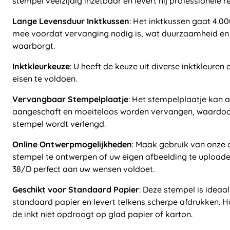
stempel veelzijdig inzetbaar en levert hij professionele r
Lange Levensduur Inktkussen
: Het inktkussen gaat 4.00
mee voordat vervanging nodig is, wat duurzaamheid e
waarborgt.
Inktkleurkeuze
: U heeft de keuze uit diverse inktkleuren
eisen te voldoen.
Vervangbaar Stempelplaatje
: Het stempelplaatje kan 
aangeschaft en moeiteloos worden vervangen, waardoo
stempel wordt verlengd.
Online Ontwerpmogelijkheden
: Maak gebruik van onze 
stempel te ontwerpen of uw eigen afbeelding te uploade
38/D perfect aan uw wensen voldoet.
Geschikt voor Standaard Papier
: Deze stempel is ideaa
standaard papier en levert telkens scherpe afdrukken. 
de inkt niet opdroogt op glad papier of karton.