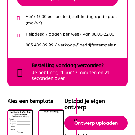
Vóór 15.00 uur besteld, zelfde dag op de post
(ma/vr)
Helpdesk 7 dagen per week van 08.00-22.00
085 486 89 99 / verkoop@bedrijfsstempels.nl
Bestelling
vandaag
verzonden?
Je hebt nog
11 uur 17 minuten en 21
seconden over
Kies een template
Upload je eigen
ontwerp
Ontwerp uploaden