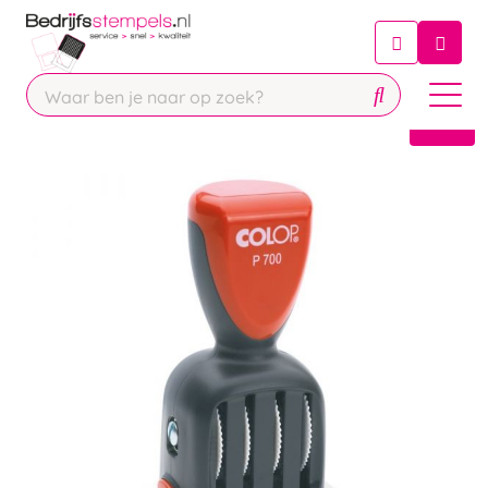
Chatbot
Chat 24/7 met onze chatbot voor
hulp
Contact