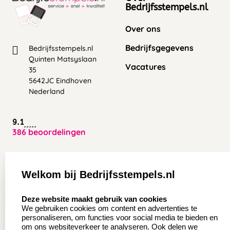
Bedrijfsstempels.nl
Over ons
Bedrijfsgegevens
Bedrijfsstempels.nl
Quinten Matsyslaan
Vacatures
35
5642JC Eindhoven
Nederland
9.1
386 beoordelingen
Zakelijk:
Klantenservice:
Welkom bij Bedrijfsstempels.nl
Aanvraag op maat
Contact opnemen
select language
Deze website maakt gebruik van cookies
Wederverkoper
Veel gestelde vragen
We gebruiken cookies om content en advertenties te
worden
personaliseren, om functies voor social media te bieden en
Retourneren
om ons websiteverkeer te analyseren. Ook delen we