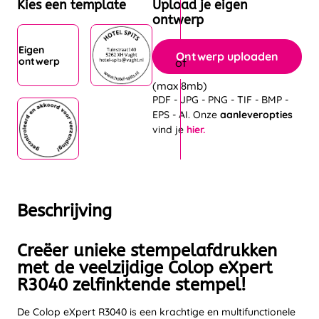
Kies een template
Upload je eigen
ontwerp
Eigen
Ontwerp uploaden
ontwerp
(max 8mb)
PDF - JPG - PNG - TIF - BMP -
EPS - AI. Onze
aanleveropties
vind je
hier.
Beschrijving
Creëer unieke stempelafdrukken
met de veelzijdige Colop eXpert
R3040 zelfinktende stempel!
De Colop eXpert R3040 is een krachtige en multifunctionele