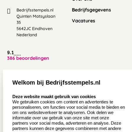
Bedrijfsgegevens
Bedrijfsstempels.nl
Quinten Matsyslaan
Vacatures
35
5642JC Eindhoven
Nederland
9.1
386 beoordelingen
Zakelijk:
Klantenservice:
Welkom bij Bedrijfsstempels.nl
Aanvraag op maat
Contact opnemen
select language
Deze website maakt gebruik van cookies
Wederverkoper
Veel gestelde vragen
We gebruiken cookies om content en advertenties te
worden
personaliseren, om functies voor social media te bieden en
Retourneren
om ons websiteverkeer te analyseren. Ook delen we
Sale
informatie over uw gebruik van onze site met onze
Herroepingsrecht
partners voor social media, adverteren en analyse. Deze
Betaling & Verzending
partners kunnen deze gegevens combineren met andere