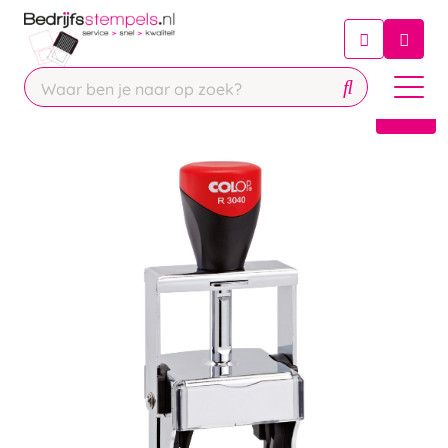
Chatbot
Chat 24/7 met onze chatbot voor
hulp
Contact