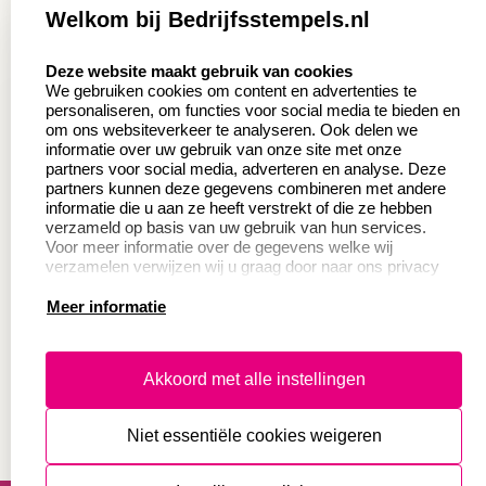
Welkom bij Bedrijfsstempels.nl
Aanvraag op maat
Contact opnemen
select language
Deze website maakt gebruik van cookies
Wederverkoper
Veel gestelde vragen
We gebruiken cookies om content en advertenties te
worden
personaliseren, om functies voor social media te bieden en
Retourneren
om ons websiteverkeer te analyseren. Ook delen we
Sale
informatie over uw gebruik van onze site met onze
Herroepingsrecht
partners voor social media, adverteren en analyse. Deze
Betaling & Verzending
partners kunnen deze gegevens combineren met andere
informatie die u aan ze heeft verstrekt of die ze hebben
verzameld op basis van uw gebruik van hun services.
Voor meer informatie over de gegevens welke wij
Productinformatie:
verzamelen verwijzen wij u graag door naar ons privacy
statement.
Meer informatie
Instructie voor
stempels
Aanleverspecificaties
Akkoord met alle instellingen
Safety Sheets
Niet essentiële cookies weigeren
Sitemap