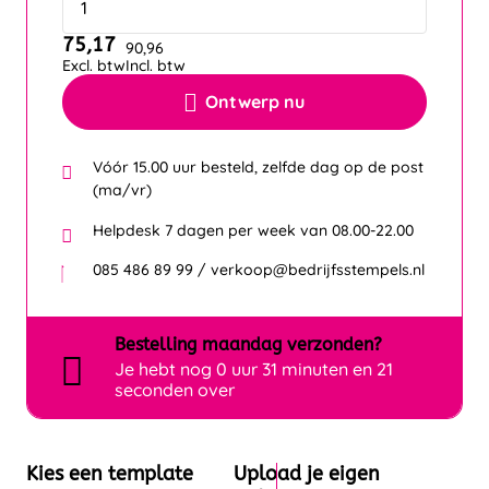
75,17
90,96
Excl. btw
Incl. btw
Ontwerp nu
Vóór 15.00 uur besteld, zelfde dag op de post
(ma/vr)
Helpdesk 7 dagen per week van 08.00-22.00
085 486 89 99 / verkoop@bedrijfsstempels.nl
Bestelling
maandag
verzonden?
Je hebt nog
0 uur 31 minuten en 21
seconden over
Kies een template
Upload je eigen