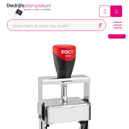
Chatbot
Chat 24/7 met onze chatbot voor
hulp
Contact