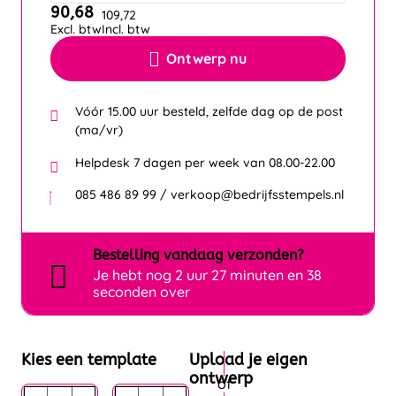
90,68
109,72
Excl. btw
Incl. btw
Ontwerp nu
Vóór 15.00 uur besteld, zelfde dag op de post
(ma/vr)
Helpdesk 7 dagen per week van 08.00-22.00
085 486 89 99 / verkoop@bedrijfsstempels.nl
Bestelling
vandaag
verzonden?
Je hebt nog
2 uur 27 minuten en 38
seconden over
Kies een template
Upload je eigen
ontwerp