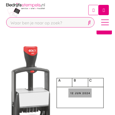
Chatbot
Chat 24/7 met onze chatbot voor
hulp
Contact