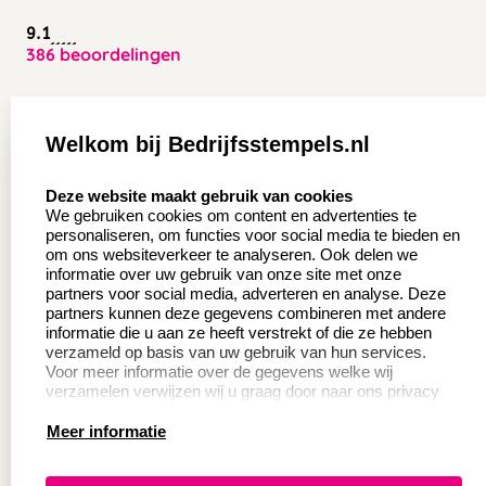
9.1
386 beoordelingen
Zakelijk:
Klantenservice:
Welkom bij Bedrijfsstempels.nl
Aanvraag op maat
Contact opnemen
select language
Deze website maakt gebruik van cookies
Wederverkoper
Veel gestelde vragen
We gebruiken cookies om content en advertenties te
worden
personaliseren, om functies voor social media te bieden en
Retourneren
om ons websiteverkeer te analyseren. Ook delen we
Sale
informatie over uw gebruik van onze site met onze
Herroepingsrecht
partners voor social media, adverteren en analyse. Deze
Betaling & Verzending
partners kunnen deze gegevens combineren met andere
informatie die u aan ze heeft verstrekt of die ze hebben
verzameld op basis van uw gebruik van hun services.
Voor meer informatie over de gegevens welke wij
Productinformatie:
verzamelen verwijzen wij u graag door naar ons privacy
statement.
Meer informatie
Instructie voor
stempels