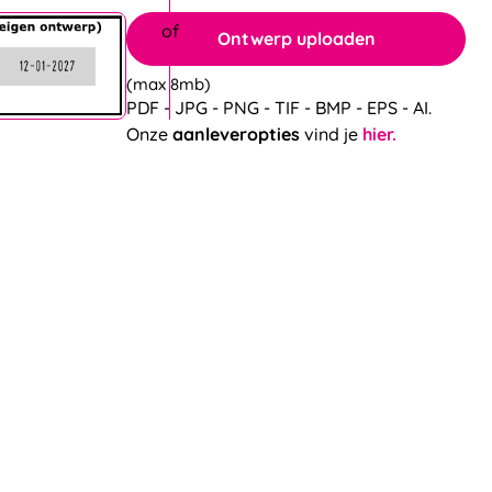
Ontwerp uploaden
(max 8mb)
PDF - JPG - PNG - TIF - BMP - EPS - AI.
Onze
aanleveropties
vind je
hier.