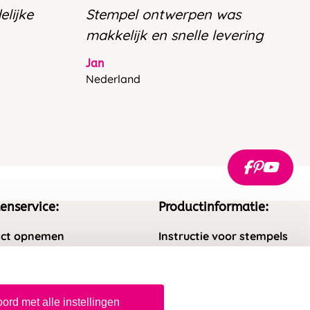
elijke
Stempel ontwerpen was
makkelijk en snelle levering
Jan
Nederland
enservice:
Productinformatie:
ct opnemen
Instructie voor stempels
gestelde vragen
Aanleverspecificaties
rneren
Safety Sheets
ord met alle instellingen