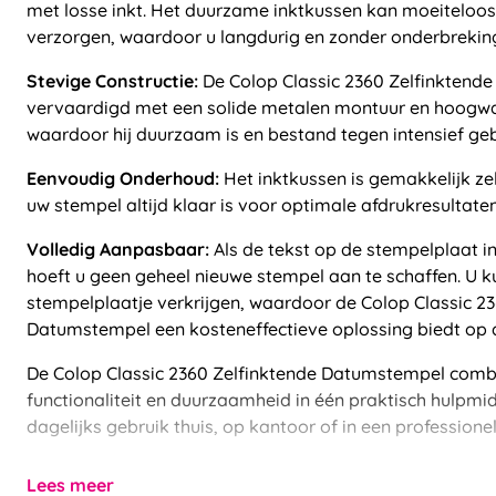
met losse inkt. Het duurzame inktkussen kan moeiteloos
verzorgen, waardoor u langdurig en zonder onderbrekin
Stevige Constructie:
De Colop Classic 2360 Zelfinktend
vervaardigd met een solide metalen montuur en hoogwa
waardoor hij duurzaam is en bestand tegen intensief geb
Eenvoudig Onderhoud:
Het inktkussen is gemakkelijk ze
uw stempel altijd klaar is voor optimale afdrukresultaten
Volledig Aanpasbaar:
Als de tekst op de stempelplaat i
hoeft u geen geheel nieuwe stempel aan te schaffen. U ku
stempelplaatje verkrijgen, waardoor de Colop Classic 2
Datumstempel een kosteneffectieve oplossing biedt op d
De Colop Classic 2360 Zelfinktende Datumstempel comb
functionaliteit en duurzaamheid in één praktisch hulpmid
dagelijks gebruik thuis, op kantoor of in een profession
Lees meer