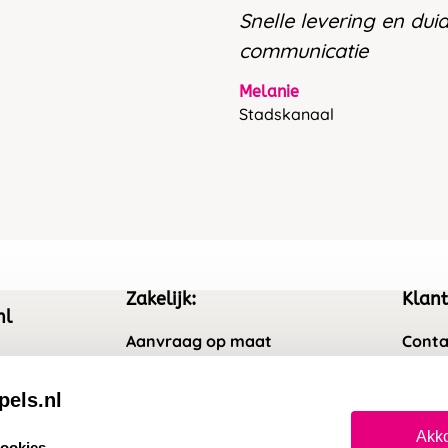
Snelle levering en duid
communicatie
Melanie
Stadskanaal
Zakelijk:
Klant
nl
Aanvraag op maat
Conta
Wederverkoper worden
Veel 
pels.nl
Sale
Retou
Akko
cookies