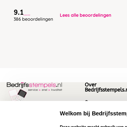
9.1
Lees alle beoordelingen
386 beoordelingen
Over
Bedrijfsstempels.
Over ons
Bedrijfsgegevens
Welkom bij Bedrijfsstem
Bedrijfsstempels.nl
Quinten Matsyslaan
Vacatures
select language
Deze website maakt gebruik van 