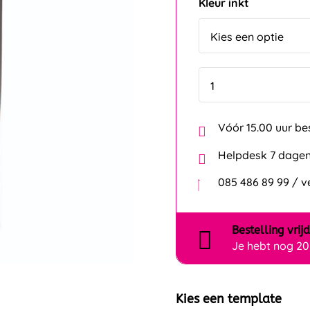
Kleur inkt
Vóór 15.00 uur be
Helpdesk 7 dagen
085 486 89 99 / 
Bestelling
vrij
Je hebt nog
20
Kies een template