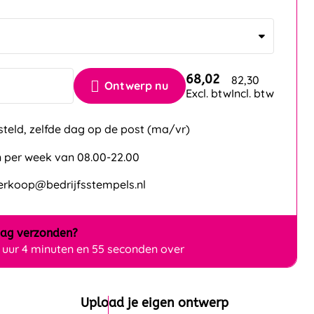
68,02
82,30
Ontwerp nu
Excl. btw
Incl. btw
steld, zelfde dag op de post (ma/vr)
 per week van 08.00-22.00
verkoop@bedrijfsstempels.nl
dag
verzonden?
 uur 4 minuten en 54 seconden over
Upload je eigen ontwerp