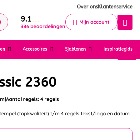
Krijg een antwoord op uw vraag
Over ons
Klantenservice
9.1
Chatbot
Mijn account
386 beoordelingen
Chat 24/7 met onze chatbot voor
hulp
Contact
ten
Accessoires
Sjablonen
Inspiratiegids
ssic 2360
mm
Aantal regels: 4 regels
tempel (topkwaliteit) t/m 4 regels tekst/logo en datum.