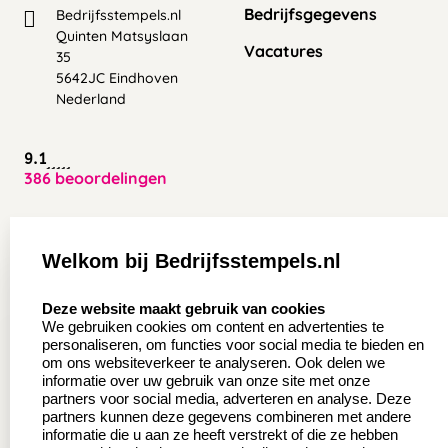
Bedrijfsgegevens
Bedrijfsstempels.nl
Quinten Matsyslaan
Vacatures
35
5642JC Eindhoven
Nederland
9.1
386 beoordelingen
Zakelijk:
Klantenservice:
Welkom bij Bedrijfsstempels.nl
Aanvraag op maat
Contact opnemen
select language
Deze website maakt gebruik van cookies
Wederverkoper
Veel gestelde vragen
We gebruiken cookies om content en advertenties te
worden
personaliseren, om functies voor social media te bieden en
Retourneren
om ons websiteverkeer te analyseren. Ook delen we
Sale
informatie over uw gebruik van onze site met onze
Herroepingsrecht
partners voor social media, adverteren en analyse. Deze
Betaling & Verzending
partners kunnen deze gegevens combineren met andere
informatie die u aan ze heeft verstrekt of die ze hebben