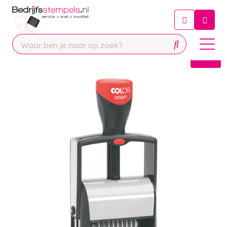
Chatbot
Chat 24/7 met onze chatbot voor
hulp
Contact