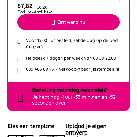
87,82
106,26
Excl. btw
Incl. btw
Ontwerp nu
Vóór 15.00 uur besteld, zelfde dag op de post
(ma/vr)
Helpdesk 7 dagen per week van 08.00-22.00
085 486 89 99 / verkoop@bedrijfsstempels.nl
Bestelling
maandag
verzonden?
Je hebt nog
-1 uur -33 minuten en -52
seconden over
Kies een template
Upload je eigen
ontwerp