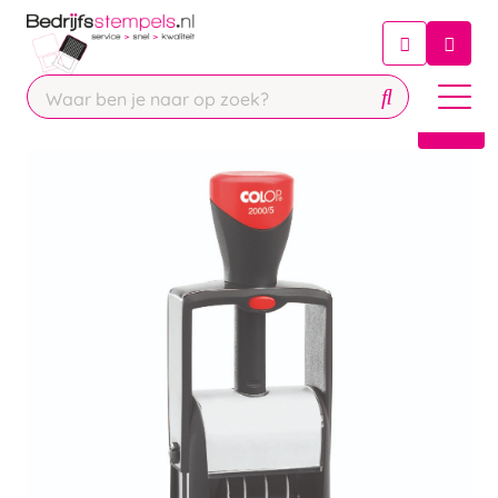
Chatbot
Chat 24/7 met onze chatbot voor
hulp
Contact