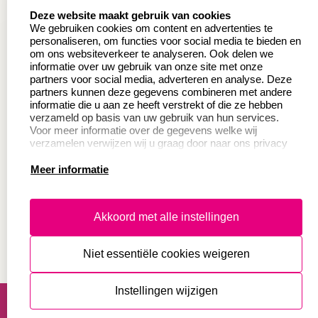
select language
Deze website maakt gebruik van cookies
Wederverkoper
Veel gestelde vragen
We gebruiken cookies om content en advertenties te
worden
personaliseren, om functies voor social media te bieden en
Retourneren
om ons websiteverkeer te analyseren. Ook delen we
Sale
informatie over uw gebruik van onze site met onze
Herroepingsrecht
partners voor social media, adverteren en analyse. Deze
Betaling & Verzending
partners kunnen deze gegevens combineren met andere
informatie die u aan ze heeft verstrekt of die ze hebben
verzameld op basis van uw gebruik van hun services.
Voor meer informatie over de gegevens welke wij
Productinformatie:
verzamelen verwijzen wij u graag door naar ons privacy
statement.
Meer informatie
Instructie voor
stempels
Aanleverspecificaties
Akkoord met alle instellingen
Safety Sheets
Niet essentiële cookies weigeren
Sitemap
algemene voorwaarden
disclaimer
Instellingen wijzigen
privacy statement
Cookies resetten
© copyright 2026