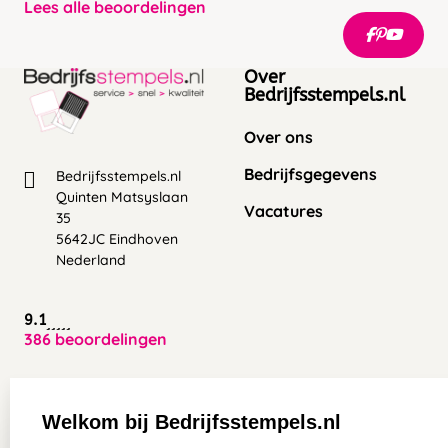
Lees alle beoordelingen
Over
Bedrijfsstempels.nl
Over ons
Bedrijfsgegevens
Bedrijfsstempels.nl
Quinten Matsyslaan
Vacatures
35
5642JC Eindhoven
Nederland
9.1
386 beoordelingen
Zakelijk:
Klantenservice:
Welkom bij Bedrijfsstempels.nl
Aanvraag op maat
Contact opnemen