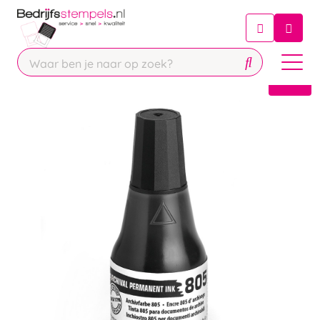
Chatbot
Chat 24/7 met onze chatbot voor
hulp
Contact