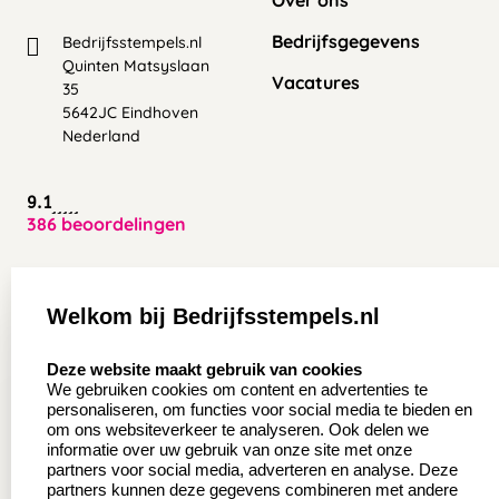
Bedrijfsgegevens
Bedrijfsstempels.nl
Quinten Matsyslaan
Vacatures
35
5642JC Eindhoven
Nederland
9.1
386 beoordelingen
Zakelijk:
Klantenservice:
Welkom bij Bedrijfsstempels.nl
Aanvraag op maat
Contact opnemen
select language
Deze website maakt gebruik van cookies
Wederverkoper
Veel gestelde vragen
We gebruiken cookies om content en advertenties te
worden
personaliseren, om functies voor social media te bieden en
Retourneren
om ons websiteverkeer te analyseren. Ook delen we
Sale
informatie over uw gebruik van onze site met onze
Herroepingsrecht
partners voor social media, adverteren en analyse. Deze
Betaling & Verzending
partners kunnen deze gegevens combineren met andere