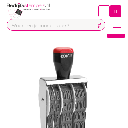
Chatbot
Chat 24/7 met onze chatbot voor
hulp
Contact