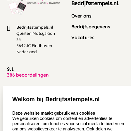
Bedrijfsstempels.nl
Over ons
Bedrijfsgegevens
Bedrijfsstempels.nl
Quinten Matsyslaan
Vacatures
35
5642JC Eindhoven
Nederland
9.1
386 beoordelingen
Zakelijk:
Klantenservice:
Welkom bij Bedrijfsstempels.nl
Aanvraag op maat
Contact opnemen
select language
Deze website maakt gebruik van cookies
Wederverkoper
Veel gestelde vragen
We gebruiken cookies om content en advertenties te
worden
personaliseren, om functies voor social media te bieden en
Retourneren
om ons websiteverkeer te analyseren. Ook delen we