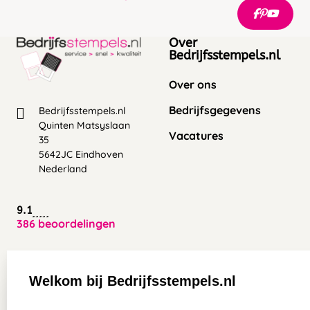
Over
Bedrijfsstempels.nl
Over ons
Bedrijfsgegevens
Bedrijfsstempels.nl
Quinten Matsyslaan
Vacatures
35
5642JC Eindhoven
Nederland
9.1
386 beoordelingen
Zakelijk:
Klantenservice:
Welkom bij Bedrijfsstempels.nl
Aanvraag op maat
Contact opnemen
select language