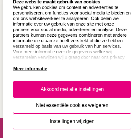
Deze website maakt gebruik van cookies
Wederverkoper
Veel gestelde vragen
We gebruiken cookies om content en advertenties te
worden
personaliseren, om functies voor social media te bieden en
Retourneren
om ons websiteverkeer te analyseren. Ook delen we
Sale
informatie over uw gebruik van onze site met onze
Herroepingsrecht
partners voor social media, adverteren en analyse. Deze
Betaling & Verzending
partners kunnen deze gegevens combineren met andere
informatie die u aan ze heeft verstrekt of die ze hebben
verzameld op basis van uw gebruik van hun services.
Voor meer informatie over de gegevens welke wij
Productinformatie:
verzamelen verwijzen wij u graag door naar ons privacy
statement.
Meer informatie
Instructie voor
stempels
Aanleverspecificaties
Akkoord met alle instellingen
Safety Sheets
Niet essentiële cookies weigeren
Sitemap
algemene voorwaarden
disclaimer
Instellingen wijzigen
privacy statement
Cookies resetten
© copyright 2026