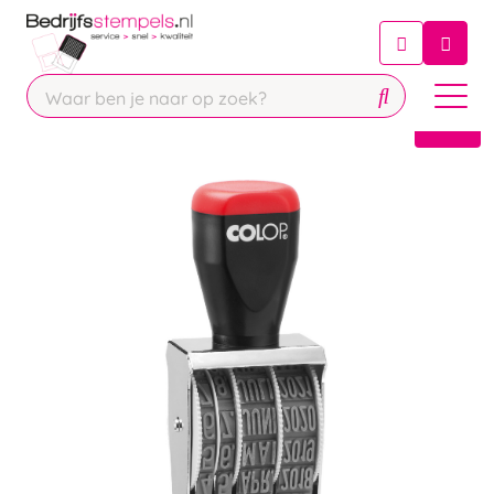
Chatbot
Chat 24/7 met onze chatbot voor
hulp
Contact