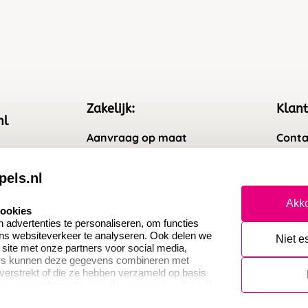
Zakelijk:
Klant
nl
Aanvraag op maat
Conta
Wederverkoper worden
Veel 
pels.nl
Sale
Retou
Akko
cookies
Betaling & Verzending
Herro
advertenties te personaliseren, om functies
ons websiteverkeer te analyseren. Ook delen we
Niet e
 site met onze partners voor social media,
ers kunnen deze gegevens combineren met
 verstrekt of die ze hebben verzameld op basis
oor meer informatie over de gegevens welke wij
or naar ons privacy statement.