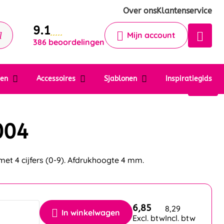
Krijg een antwoord op uw vraag
Over ons
Klantenservice
9.1
Chatbot
Mijn account
386 beoordelingen
Chat 24/7 met onze chatbot voor
hulp
Contact
ten
Accessoires
Sjablonen
Inspiratiegids
004
et 4 cijfers (0-9). Afdrukhoogte 4 mm.
6,85
8,29
In winkelwagen
Excl. btw
Incl. btw