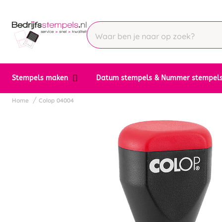
Stempels maken
Datum stempels & Nummer stempel
Home
Colop 04004