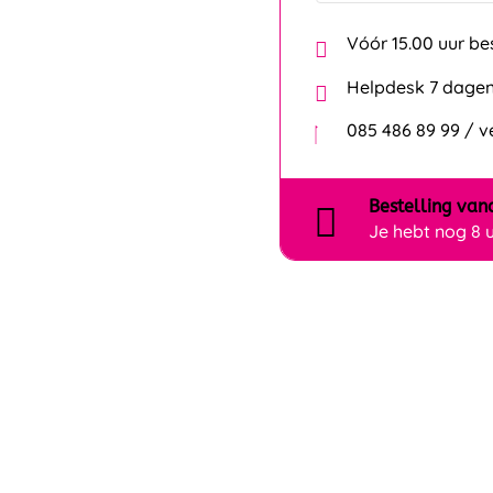
Vóór 15.00 uur be
Helpdesk 7 dagen
085 486 89 99 / 
Bestelling
van
Je hebt nog
8 