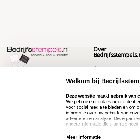
Over
Bedrijfsstempels.
Over ons
Bedrijfsgegevens
Welkom bij Bedrijfsstem
Bedrijfsstempels.nl
Quinten Matsyslaan
Vacatures
select language
Deze website maakt gebruik van 
35
We gebruiken cookies om content en 
5642JC Eindhoven
voor social media te bieden en om 
Nederland
informatie over uw gebruik van onze
adverteren en analyse. Deze partn
andere informatie die u aan ze heeft
van uw gebruik van hun services. V
9.1
verzamelen verwijzen wij u graag do
Meer informatie
386 beoordelingen