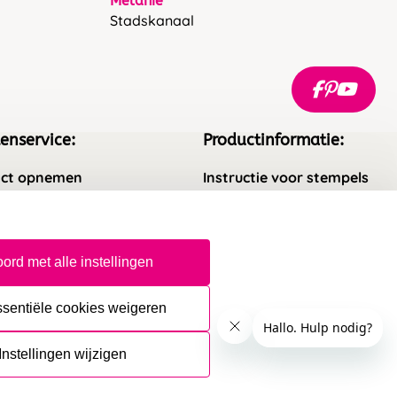
Melanie
Stadskanaal
enservice:
Productinformatie:
ct opnemen
Instructie voor stempels
gestelde vragen
Aanleverspecificaties
rneren
Safety Sheets
ord met alle instellingen
epingsrecht
Sitemap
ssentiële cookies weigeren
Instellingen wijzigen