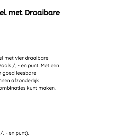
el met Draaibare
l met vier draaibare
zoals /, - en punt. Met een
n goed leesbare
nnen afzonderlijk
combinaties kunt maken.
, - en punt).