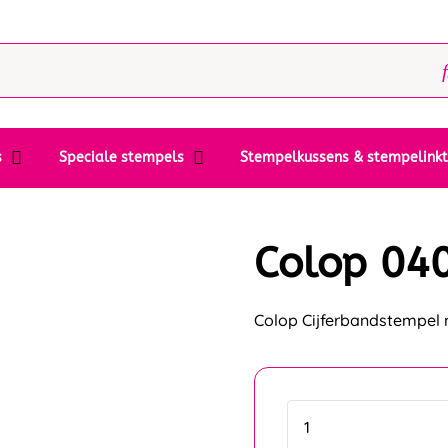
s
Speciale stempels
Stempelkussens & stempelink
Colop 04
Colop Cijferbandstempel m