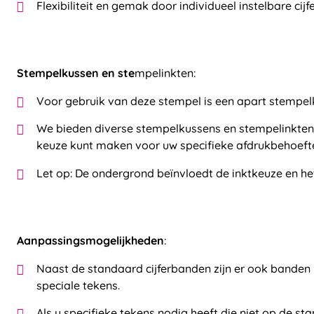
Flexibiliteit en gemak door individueel instelbare cij
Stempelkussen en ste
mpelinkten:
Voor gebruik van deze stempel is een apart stempelk
We bieden diverse stempelkussens en stempelinkten
keuze kunt maken voor uw specifieke afdrukbehoeft
Let op: De ondergrond beïnvloedt de inktkeuze en he
Aanpassingsmogelijkheden
:
Naast de standaard cijferbanden zijn er ook bande
speciale tekens.
Als u specifieke tekens nodig heeft die niet op de s