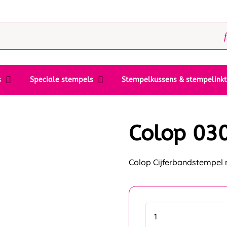
s
Speciale stempels
Stempelkussens & stempelink
Colop 03
Colop Cijferbandstempel m