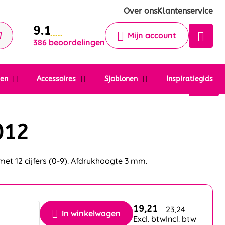
Krijg een antwoord op uw vraag
Over ons
Klantenservice
9.1
Chatbot
Mijn account
386 beoordelingen
Chat 24/7 met onze chatbot voor
hulp
Contact
ten
Accessoires
Sjablonen
Inspiratiegids
012
et 12 cijfers (0-9). Afdrukhoogte 3 mm.
19,21
23,24
In winkelwagen
Excl. btw
Incl. btw