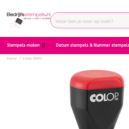
Stempels maken
Datum stempels & Nummer stempel
Home
Colop 03012