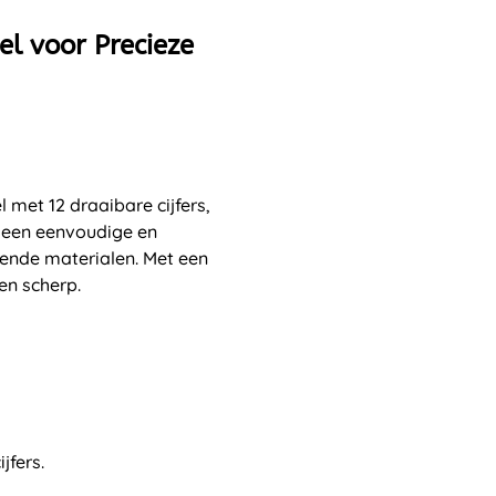
l voor Precieze
 met 12 draaibare cijfers,
dt een eenvoudige en
lende materialen. Met een
en scherp.
jfers.