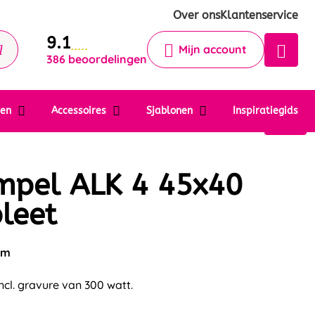
Krijg een antwoord op uw vraag
Over ons
Klantenservice
9.1
Chatbot
Mijn account
386 beoordelingen
Chat 24/7 met onze chatbot voor
hulp
Contact
ten
Accessoires
Sjablonen
Inspiratiegids
mpel ALK 4 45x40
leet
mm
cl. gravure van 300 watt.