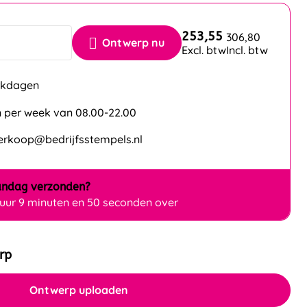
253,55
306,80
Ontwerp nu
Excl. btw
Incl. btw
erkdagen
 per week van 08.00-22.00
verkoop@bedrijfsstempels.nl
ndag
verzonden?
 uur 9 minuten en 50 seconden over
rp
Ontwerp uploaden