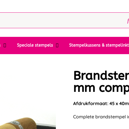
s
Speciale stempels
Stempelkussens & stempelink
Brandste
mm comp
Afdrukformaat: 45 x 40
Complete brandstempel in