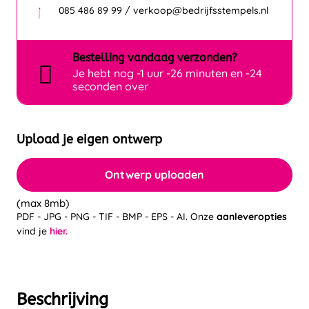
085 486 89 99 / verkoop@bedrijfsstempels.nl
Bestelling
vandaag
verzonden?
Je hebt nog
-1 uur -26 minuten en -24
seconden over
Upload je eigen ontwerp
Ontwerp uploaden
(max 8mb)
PDF - JPG - PNG - TIF - BMP - EPS - AI. Onze
aanleveropties
vind je
hier.
Beschrijving