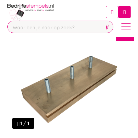
Chatbot
Chat 24/7 met onze chatbot voor
hulp
Contact
1 / 1