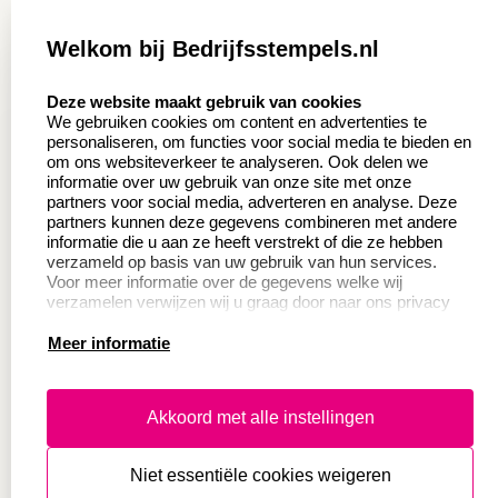
Zakelijk:
Klantenservice:
Welkom bij Bedrijfsstempels.nl
Aanvraag op maat
Contact opnemen
select language
Deze website maakt gebruik van cookies
Wederverkoper
Veel gestelde vragen
We gebruiken cookies om content en advertenties te
worden
personaliseren, om functies voor social media te bieden en
Retourneren
om ons websiteverkeer te analyseren. Ook delen we
Sale
informatie over uw gebruik van onze site met onze
Herroepingsrecht
partners voor social media, adverteren en analyse. Deze
Betaling & Verzending
partners kunnen deze gegevens combineren met andere
informatie die u aan ze heeft verstrekt of die ze hebben
verzameld op basis van uw gebruik van hun services.
Voor meer informatie over de gegevens welke wij
Productinformatie:
verzamelen verwijzen wij u graag door naar ons privacy
statement.
Meer informatie
Instructie voor
stempels
Aanleverspecificaties
Akkoord met alle instellingen
Safety Sheets
Niet essentiële cookies weigeren
Sitemap