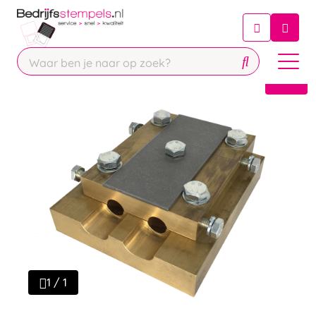
Chatbot
Chat 24/7 met onze chatbot voor
hulp
Contact
1 / 1