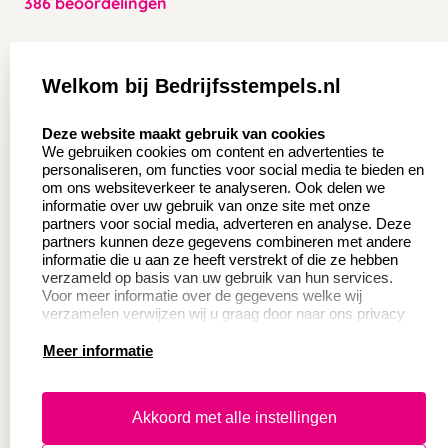
386 beoordelingen
Zakelijk:
Klantenservice:
Welkom bij Bedrijfsstempels.nl
Aanvraag op maat
Contact opnemen
select language
Deze website maakt gebruik van cookies
Wederverkoper
Veel gestelde vragen
We gebruiken cookies om content en advertenties te
worden
personaliseren, om functies voor social media te bieden en
Retourneren
om ons websiteverkeer te analyseren. Ook delen we
Sale
informatie over uw gebruik van onze site met onze
Herroepingsrecht
partners voor social media, adverteren en analyse. Deze
Betaling & Verzending
partners kunnen deze gegevens combineren met andere
informatie die u aan ze heeft verstrekt of die ze hebben
verzameld op basis van uw gebruik van hun services.
Voor meer informatie over de gegevens welke wij
Productinformatie:
verzamelen verwijzen wij u graag door naar ons privacy
statement.
Meer informatie
Instructie voor
stempels
Aanleverspecificaties
Akkoord met alle instellingen
Safety Sheets