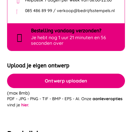
085 486 89 99 / verkoop@bedrijfsstempels.nl
Bestelling
vandaag
verzonden?
Je hebt nog
1 uur 21 minuten en 56
seconden over
Upload je eigen ontwerp
Ontwerp uploaden
(max 8mb)
PDF - JPG - PNG - TIF - BMP - EPS - AI. Onze
aanleveropties
vind je
hier.