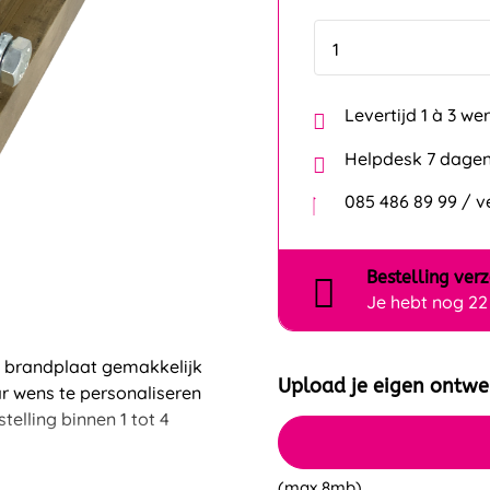
Levertijd 1 à 3 w
Helpdesk 7 dagen
085 486 89 99 / 
Bestelling
ver
Je hebt nog
22
e brandplaat gemakkelijk
Upload je eigen ontwe
r wens te personaliseren
elling binnen 1 tot 4
(max 8mb)