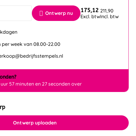
175,12
211,90
Ontwerp nu
Excl. btw
Incl. btw
erkdagen
 per week van 08.00-22.00
verkoop@bedrijfsstempels.nl
zonden?
 uur 57 minuten en 27 seconden over
rp
Ontwerp uploaden