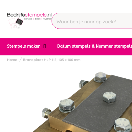
Stempels maken
Datum stempels & Nummer stempel
Home
Brandplaat HLP 118, 105 x 100 mm