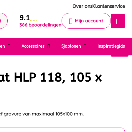
Krijg een antwoord op uw vraag
Over ons
Klantenservice
9.1
Chatbot
Mijn account
386 beoordelingen
Chat 24/7 met onze chatbot voor
hulp
Contact
ten
Accessoires
Sjablonen
Inspiratiegids
t HLP 118, 105 x
ief gravure van maximaal 105x100 mm.