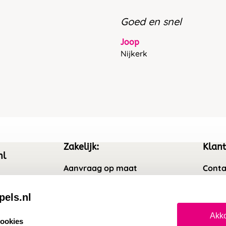
Goed en snel
Joop
Nijkerk
Zakelijk:
Klant
nl
Aanvraag op maat
Conta
Wederverkoper worden
Veel 
pels.nl
Sale
Retou
Akko
cookies
Betaling & Verzending
Herro