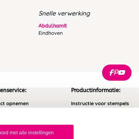
Snelle verwerking
Abdulhamit
Eindhoven
enservice:
Productinformatie:
ct opnemen
Instructie voor stempels
gestelde vragen
Aanleverspecificaties
rneren
Safety Sheets
ord met alle instellingen
epingsrecht
Sitemap