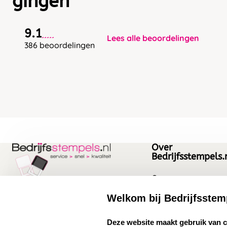
gingen
9.1
Lees alle beoordelingen
386 beoordelingen
Over
Bedrijfsstempels.
Over ons
Bedrijfsgegevens
Welkom bij Bedrijfsstem
Bedrijfsstempels.nl
Quinten Matsyslaan
Vacatures
select language
Deze website maakt gebruik van 
35