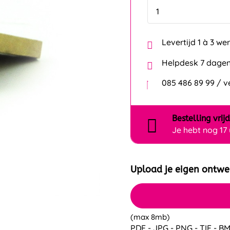
Levertijd 1 à 3 w
Helpdesk 7 dagen
085 486 89 99 / 
Bestelling
vrij
Je hebt nog
17
Upload je eigen ontwe
(max 8mb)
PDF - JPG - PNG - TIF - BM