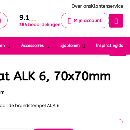
Krijg een antwoord op uw vraag
Over ons
Klantenservice
9.1
Chatbot
Mijn account
386 beoordelingen
Chat 24/7 met onze chatbot voor
hulp
Contact
ten
Accessoires
Sjablonen
Inspiratiegids
at ALK 6, 70x70mm
mm
voor de brandstempel ALK 6.