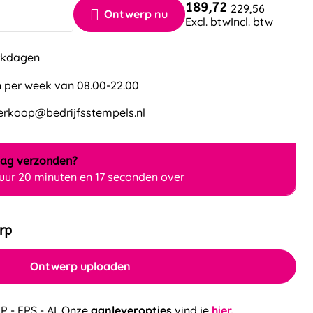
189,72
229,56
Ontwerp nu
Excl. btw
Incl. btw
erkdagen
 per week van 08.00-22.00
verkoop@bedrijfsstempels.nl
dag
verzonden?
 uur 20 minuten en 17 seconden over
rp
Ontwerp uploaden
P - EPS - AI. Onze
aanleveropties
vind je
hier.