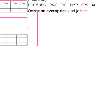
PDF - JPG - PNG - TIF - BMP - EPS - AI.
Onze
aanleveropties
vind je
hier.