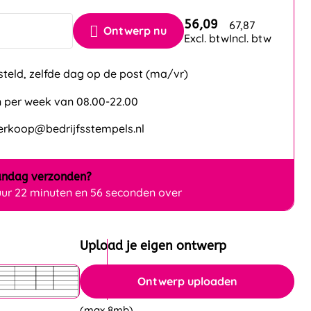
56,09
67,87
Ontwerp nu
Excl. btw
Incl. btw
steld, zelfde dag op de post (ma/vr)
 per week van 08.00-22.00
verkoop@bedrijfsstempels.nl
ndag
verzonden?
uur 22 minuten en 56 seconden over
Upload je eigen ontwerp
Ontwerp uploaden
(max 8mb)