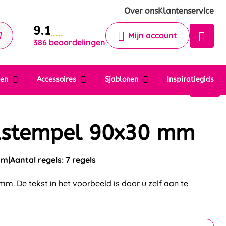
Krijg een antwoord op uw vraag
Over ons
Klantenservice
9.1
Chatbot
Mijn account
386 beoordelingen
Chat 24/7 met onze chatbot voor
hulp
Contact
ten
Accessoires
Sjablonen
Inspiratiegids
stempel 90x30 mm
mm
Aantal regels: 7 regels
. De tekst in het voorbeeld is door u zelf aan te