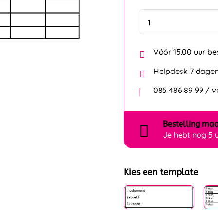
Vóór 15.00 uur be
Helpdesk 7 dagen
085 486 89 99 / 
Bestelling
maa
Je hebt nog
5 
Kies een template