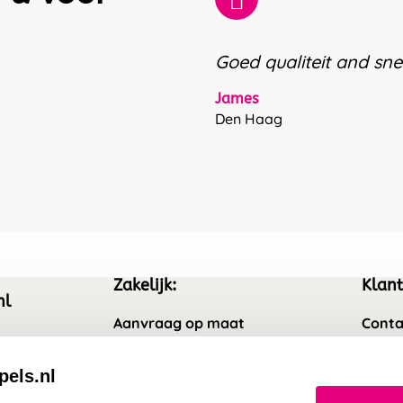
Goed qualiteit and snel
James
Den Haag
Zakelijk:
Klant
nl
Aanvraag op maat
Conta
Wederverkoper worden
Veel 
pels.nl
Sale
Retou