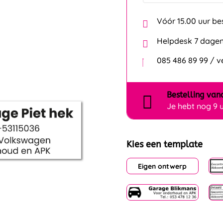
Vóór 15.00 uur be
Helpdesk 7 dagen
085 486 89 99 / 
Bestelling
van
Je hebt nog
9 
Kies een template
Eigen ontwerp