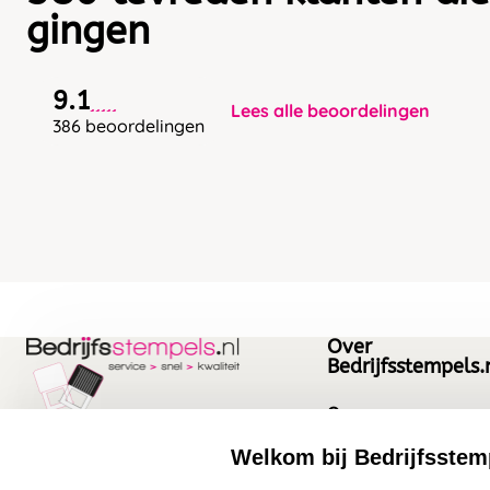
gingen
9.1
Lees alle beoordelingen
386 beoordelingen
Over
Bedrijfsstempels.
Over ons
Bedrijfsgegevens
Welkom bij Bedrijfsstem
Bedrijfsstempels.nl
Quinten Matsyslaan