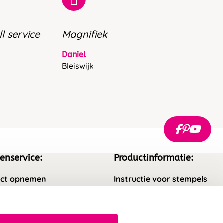
l service
Magnifiek
Daniel
Bleiswijk
enservice:
Productinformatie:
ct opnemen
Instructie voor stempels
gestelde vragen
Aanleverspecificaties
rneren
Safety Sheets