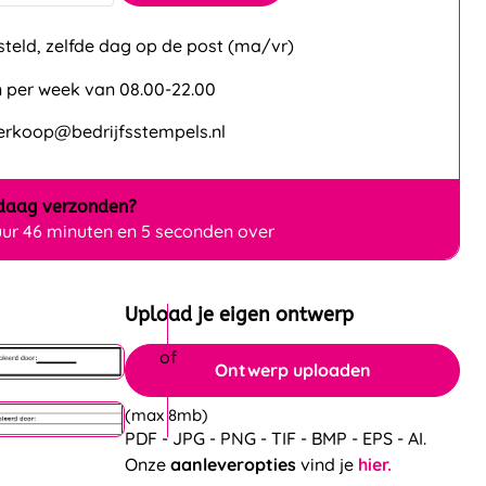
steld, zelfde dag op de post (ma/vr)
 per week van 08.00-22.00
verkoop@bedrijfsstempels.nl
daag
verzonden?
uur 46 minuten en 5 seconden over
Upload je eigen ontwerp
Ontwerp uploaden
(max 8mb)
PDF - JPG - PNG - TIF - BMP - EPS - AI.
Onze
aanleveropties
vind je
hier.