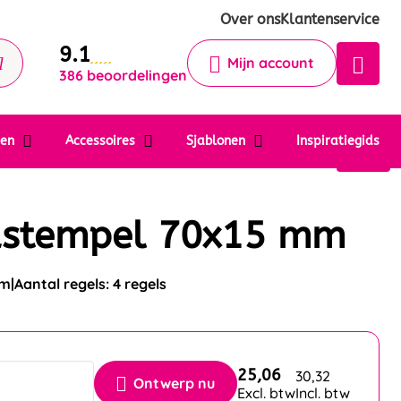
Krijg een antwoord op uw vraag
Over ons
Klantenservice
9.1
Chatbot
Mijn account
386 beoordelingen
Chat 24/7 met onze chatbot voor
hulp
Contact
ten
Accessoires
Sjablonen
Inspiratiegids
stempel 70x15 mm
mm
Aantal regels: 4 regels
25,06
30,32
Ontwerp nu
Excl. btw
Incl. btw