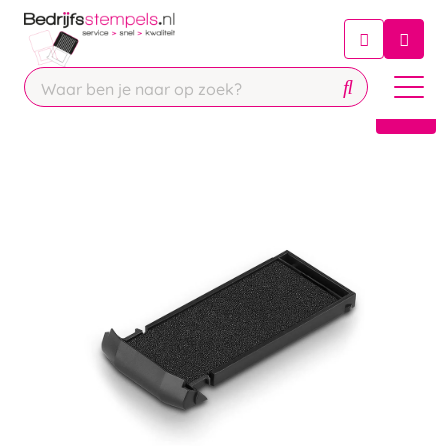
Chatbot
Chat 24/7 met onze chatbot voor
hulp
Contact