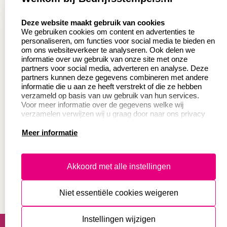
Aanvraag op maat
Contact opnemen
select language
Deze website maakt gebruik van cookies
Wederverkoper
Veel gestelde vragen
We gebruiken cookies om content en advertenties te
worden
personaliseren, om functies voor social media te bieden en
Retourneren
om ons websiteverkeer te analyseren. Ook delen we
Sale
informatie over uw gebruik van onze site met onze
Herroepingsrecht
partners voor social media, adverteren en analyse. Deze
Betaling & Verzending
partners kunnen deze gegevens combineren met andere
informatie die u aan ze heeft verstrekt of die ze hebben
verzameld op basis van uw gebruik van hun services.
Voor meer informatie over de gegevens welke wij
Productinformatie:
verzamelen verwijzen wij u graag door naar ons privacy
statement.
Meer informatie
Instructie voor
stempels
Aanleverspecificaties
Akkoord met alle instellingen
Safety Sheets
Niet essentiële cookies weigeren
Sitemap
algemene voorwaarden
disclaimer
Instellingen wijzigen