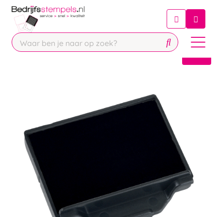
Chatbot
Chat 24/7 met onze chatbot voor
hulp
Contact