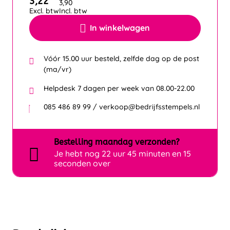
3,22
3,90
Excl. btw
Incl. btw
In winkelwagen
Vóór 15.00 uur besteld, zelfde dag op de post
(ma/vr)
Helpdesk 7 dagen per week van 08.00-22.00
085 486 89 99 / verkoop@bedrijfsstempels.nl
Bestelling
maandag
verzonden?
Je hebt nog
22 uur 45 minuten en 15
seconden over