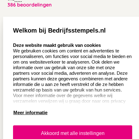
386 beoordelingen
Zakelijk:
Klantenservice:
Welkom bij Bedrijfsstempels.nl
Aanvraag op maat
Contact opnemen
select language
Deze website maakt gebruik van cookies
Wederverkoper
Veel gestelde vragen
We gebruiken cookies om content en advertenties te
worden
personaliseren, om functies voor social media te bieden en
Retourneren
om ons websiteverkeer te analyseren. Ook delen we
Sale
informatie over uw gebruik van onze site met onze
Herroepingsrecht
partners voor social media, adverteren en analyse. Deze
Betaling & Verzending
partners kunnen deze gegevens combineren met andere
informatie die u aan ze heeft verstrekt of die ze hebben
verzameld op basis van uw gebruik van hun services.
Voor meer informatie over de gegevens welke wij
Productinformatie:
verzamelen verwijzen wij u graag door naar ons privacy
statement.
Meer informatie
Instructie voor
stempels
Aanleverspecificaties
Akkoord met alle instellingen